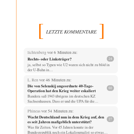
LETZTE KOMMENTARE
lichtenberg
vor 6 Minuten zu:
Rechts- oder Linksträger?
24
ja, selbst so Typen wie U2 waren sich nicht zu blöd in
der U-Bahn in…
L. Ren
vor 46 Minuten zu:
Die von Selenskij angeordnete 40-Tage-
60
Operation hat den Krieg weiter eskaliert
Bandera saß 1943 übrigens im deutschen KZ
Sachsenhausen. Dass er und die UPA für die…
Phineas
vor 54 Minuten zu:
Wacht Deutschland nun in dem Krieg auf, den
27
es seit Jahren maßgeblich unterstützt?
Was für Zeiten. Vor 45 Jahren konnte in der
Bundesrepublik noch ein Lokaljournalist so etwas…