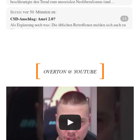
beschleunigte den Trend zum unsozialen Neoliberalismus (und…
Bernie
vor 50 Minuten zu:
CSD-Anschlag: Amri 2.0?
14
Als Ergänzung noch was: Die üblichen Betroffenen melden sich auch zu
Wort, aber leider werden…
Jasmina
vor 1 Stunde zu:
Wien, die heißeste Stadt
38
Genau! Und was natürlich dazu kommt sind die überbordenden
Rechenzentren! Heute muss ja jeder wegen…
Klau-Die
vor 2 Stunden zu:
OVERTON @ YOUTUBE
Statt Dunkelflaute eher Hitze-Blackout wegen
71
Kühlwassermangel für Atomkraft
Würden PV-Anlagen zu Marktbedingungen betrieben, würden sie sich
beim derzeitigen Ausbaustand kaum lohnen. Ob sich…
Theo Noestonto
vor 3 Stunden zu:
Die Macht der KI-Besitzer
17
@DIRTY OPERATING SYSTEM Ihre Argumentation teile ich, soweit
wir uns auf den aktuellen Moment beziehen.…
Routard
vor 4 Stunden zu:
Die Araber und die Shoah
7