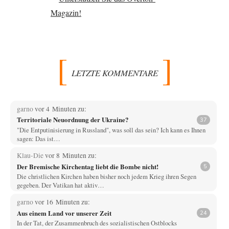
LETZTE KOMMENTARE
garno
vor 4 Minuten zu:
Territoriale Neuordnung der Ukraine?
37
"Die Entputinisierung in Russland", was soll das sein? Ich kann es Ihnen
sagen: Das ist…
Klau-Die
vor 8 Minuten zu:
Der Bremische Kirchentag liebt die Bombe nicht!
5
Die christlichen Kirchen haben bisher noch jedem Krieg ihren Segen
gegeben. Der Vatikan hat aktiv…
garno
vor 16 Minuten zu:
Aus einem Land vor unserer Zeit
24
In der Tat, der Zusammenbruch des sozialistischen Ostblocks