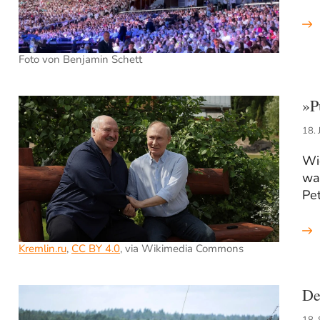
Foto von Benjamin Schett
»P
18. 
Wi
wa
Pet
Kremlin.ru
,
CC BY 4.0
, via Wikimedia Commons
De
18.