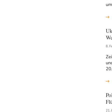
um
Uk
We
8. F
Zei
und
20.
Po
Fl
21.