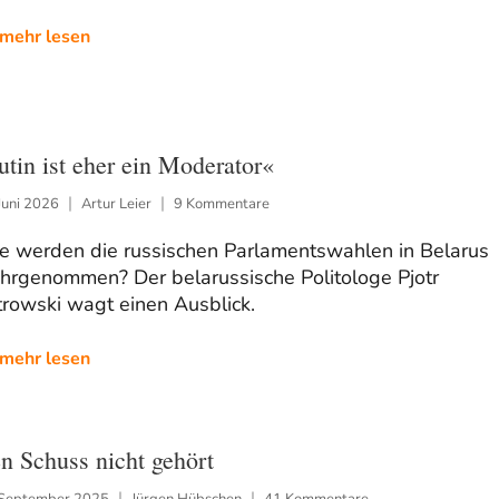
mehr lesen
utin ist eher ein Moderator«
Juni 2026
Artur Leier
9 Kommentare
e werden die russischen Parlamentswahlen in Belarus
hrgenommen? Der belarussische Politologe Pjotr
rowski wagt einen Ausblick.
mehr lesen
n Schuss nicht gehört
 September 2025
Jürgen Hübschen
41 Kommentare