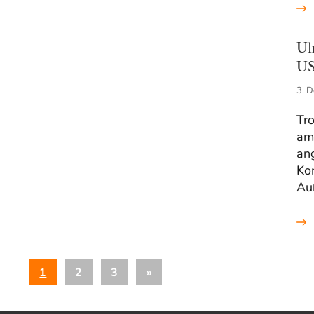
Ul
US
3. 
Tro
am
an
Ko
Au
Seitennummerierung
Nächste
1
2
3
»
der
Beiträge