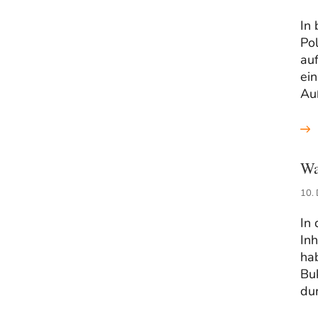
In
Po
auf
ein
Au
Wa
10.
In 
Inh
hab
Bu
du