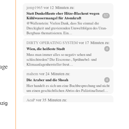
jemp1965
vor 12 Minuten zu:
Statt Dunkelflaute eher Hitze-Blackout wegen
57
Kühlwassermangel für Atomkraft
@Wallenstein: Vielen Dank, dass Sie einmal die
Dreckigkeit und gravierenden Umweltfolgen des Uran-
Bergbaus thematisieren. Ein…
DIRTY OPERATING SYSTEM
vor 17 Minuten zu:
Wien, die heißeste Stadt
4
Muss man immer alles so negativ sehen und
schlechtreden? Die Eiscreme-, Sprühnebel- und
Klimaanlagenhersteller freut…
age
mahem
vor 24 Minuten zu:
Die Araber und die Shoah
4
Hier handelt es sich um eine Buchbesprechung und nicht
um einen geschichtlichen Abriss des Palästina/Israel…
AeaP
vor 35 Minuten zu:
nzig
Absurde Debatte um Ceuta-„Invasion“ durch
14
Marokko vertieft EU-Spaltung
Jetzt versuchen "interessierte Kreise" Georg Restle
fertigzumachen, der in der Ceuta-Angelegenheit von
einem "US-israelisch-marokkanischen Bündnis"…