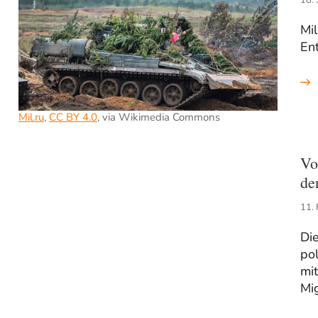
Mi
Ent
Mil.ru
,
CC BY 4.0
, via Wikimedia Commons
Vo
de
11.
Die
pol
mi
Mi