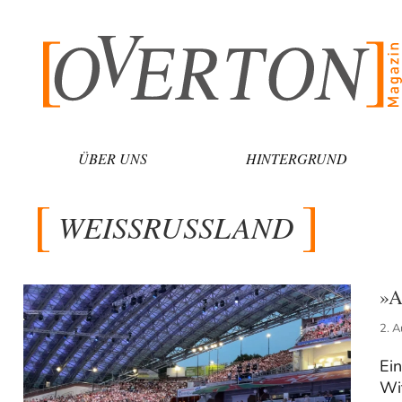
Zum
Inhalt
springen
ÜBER UNS
HINTERGRUND
WEISSRUSSLAND
»A
2. 
Ein
Wi