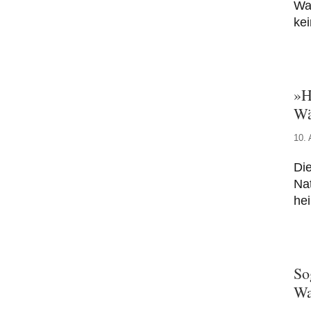
War
kei
»H
Wä
10. 
Die
Na
hei
So
Wa