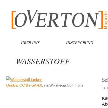
Zum
Inhalt
springen
ÜBER UNS
HINTERGRUND
WASSERSTOFF
Sc
Ogidya
,
CC BY-SA 4.0
, via Wikimedia Commons
14. 
Kau
Abg