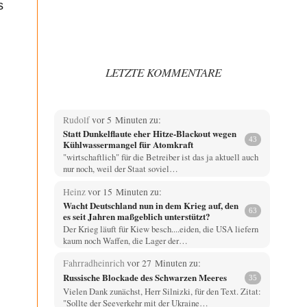
s
LETZTE KOMMENTARE
Rudolf
vor 5 Minuten zu:
Statt Dunkelflaute eher Hitze-Blackout wegen
43
Kühlwassermangel für Atomkraft
"wirtschaftlich" für die Betreiber ist das ja aktuell auch
nur noch, weil der Staat soviel…
Heinz
vor 15 Minuten zu:
Wacht Deutschland nun in dem Krieg auf, den
63
es seit Jahren maßgeblich unterstützt?
Der Krieg läuft für Kiew besch....eiden, die USA liefern
kaum noch Waffen, die Lager der…
Fahrradheinrich
vor 27 Minuten zu:
Russische Blockade des Schwarzen Meeres
35
Vielen Dank zunächst, Herr Silnizki, für den Text. Zitat:
"Sollte der Seeverkehr mit der Ukraine…