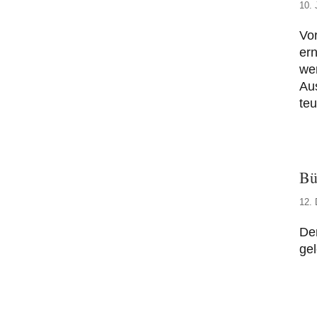
10. 
Vor
er
wer
Au
teu
Bü
12.
Der
gel