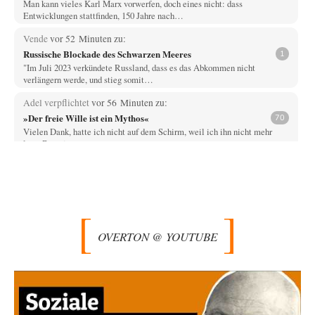
Man kann vieles Karl Marx vorwerfen, doch eines nicht: dass
Entwicklungen stattfinden, 150 Jahre nach…
Vende
vor 52 Minuten zu:
Russische Blockade des Schwarzen Meeres
1
"Im Juli 2023 verkündete Russland, dass es das Abkommen nicht
verlängern werde, und stieg somit…
Adel verpflichtet
vor 56 Minuten zu:
»Der freie Wille ist ein Mythos«
70
Vielen Dank, hatte ich nicht auf dem Schirm, weil ich ihn nicht mehr
lese. Beweist…
Wallenstein
vor 3 Stunden zu:
Die Revolution, die nie scheiterte
19
NeeNee, Kampfflugzeuge können schon deshalb nicht negativ auf
Klimabilanzen einwirken, weil das "Pariser Klimaschutzabkommen"
Emissionen…
OVERTON @ YOUTUBE
Wallenstein
vor 3 Stunden zu:
US-Außenministerium: Kuba ist „weniger ein Nationalstaat
31
als eine allumfassende Geheimdienst- und
Subversionsoperation
Das ist richtig, der Plan war noch aus der Eisenhower-Zeit! Nun hat
Kennedy am Anfang…