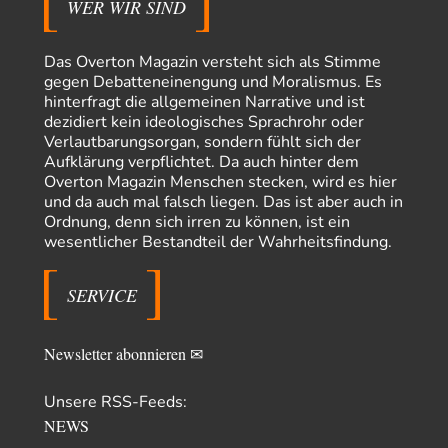
WER WIR SIND
Götz
vor 5 Stunden zu:
From Field to Glass – Bio hochprozentig
5
Das Overton Magazin versteht sich als Stimme
Jetzt gib hier mal nicht den Beckmesser. Die meinen das doch gar nicht
gegen Debatteneinengung und Moralismus. Es
so -…
hinterfragt die allgemeinen Narrative und ist
Frank Herbert
vor 6 Stunden zu:
dezidiert kein ideologisches Sprachrohr oder
Urteil des Bundesverwaltungsgerichts zur ewigen
Verlautbarungsorgan, sondern fühlt sich der
33
Geheimhaltung
Aufklärung verpflichtet. Da auch hinter dem
Es gab überhaupt KEINE Entnazifizierung der Deutschen Justiz nach
Overton Magazin Menschen stecken, wird es hier
Kriegsende! Und es hätte auch keine…
und da auch mal falsch liegen. Das ist aber auch in
ratzefatz
vor 7 Stunden zu:
Ordnung, denn sich irren zu können, ist ein
Klimalüge und Klimadiktatur?
wesentlicher Bestandteil der Wahrheitsfindung.
57
Es gibt genau zwei Faktoren, die für unser Klima (eigentlich: die Klimata
der verschiedenen Klimazonen)…
SERVICE
arth_
vor 8 Stunden zu:
Sollte Bundeswehrwerbung verboten werden?
33
Nr. 6 halte ich für thematisch verfehlt. Unabhängig davon wie man zu
Newsletter abonnieren ✉
Saudibarbarien oder der…
Unsere RSS-Feeds:
W. Heines
vor 8 Stunden zu:
Junglöwen des Kalifats
3
NEWS
Vielen Dank an die Autoren des Artikels dafür, daß sie die Situation einer