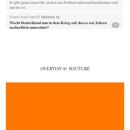
Es gibt genau einen Ort, an dem das Problem unfassend beschrieben wird
und das ist…
Franz-Josef
vor 53 Minuten zu:
Wacht Deutschland nun in dem Krieg auf, den es seit Jahren
54
maßgeblich unterstützt?
War es üverhaupt eine Drohne? Oder nicht nur ein kleines Dröhnchen?
Vende
vor 2 Stunden zu:
Russische Blockade des Schwarzen Meeres
33
Hat Roskomnadzor neuerdings die Karten mit den russischen Raffinerien
im russischen Intranet gesperrt?
OVERTON @ YOUTUBE
Torsten
vor 3 Stunden zu:
Urteil des Bundesverwaltungsgerichts zur ewigen
35
Geheimhaltung
Der Deep-State braucht Feinde wie ein Fisch das Wasser. Und nichts
erschafft bessere Feinde als…
Ferdinand Wohlgewiehert
vor 3 Stunden zu:
Wie arm sind wir, Herr Schneider?
21
"Art. 20,1 GG: „Die Bundesrepublik Deutschland ist ein demokratischer
und sozialer Bundesstaat.“ Art. 14,2 GG:…
Zack15
vor 4 Stunden zu: