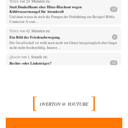
Trilex
vor 24 Minuten zu:
Statt Dunkelflaute eher Hitze-Blackout wegen
29
Kühlwassermangel für Atomkraft
Und dann waren da noch die Pumpen der Notkühlung am Beispiel Biblis
Connector A vom…
Trilex
vor 42 Minuten zu:
Ein Bild der Friedensbewegung
9
Die Gesellschaft ist wohl noch nicht zur Gänze kriegstauglich aber längst
nicht mehr friedensfähig. Innerer…
jjkoeln
vor 1 Stunde zu:
Rechts- oder Linksträger?
38
Und? Ein Nischenthema, von dem niemand etwas erfährt, wenn es nicht
breitgetreten wird. Man kann…
Vende
vor 3 Stunden zu:
Russische Blockade des Schwarzen Meeres
33
Hat Roskomnadzor neuerdings die Karten mit den russischen Raffinerien
im russischen Intranet gesperrt?
OVERTON @ YOUTUBE
Torsten
vor 3 Stunden zu:
Urteil des Bundesverwaltungsgerichts zur ewigen
35
Geheimhaltung
Der Deep-State braucht Feinde wie ein Fisch das Wasser. Und nichts