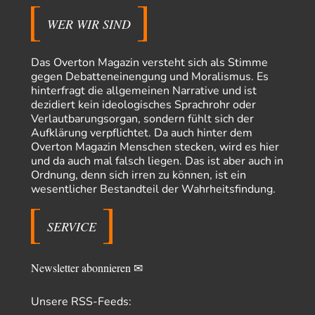
Militärmacht verändern
Warum werden wichtigere Fragen nicht gestellt? Auch die KI könnte mir
WER WIR SIND
nur sagen, was die…
Claire Grube
vor 10 Stunden zu:
Das Overton Magazin versteht sich als Stimme
»Der freie Wille ist ein Mythos«
34
gegen Debatteneinengung und Moralismus. Es
Rrrrrrichtig: Kritik am Chef und Du wirst exkludiert. Ein typischer
hinterfragt die allgemeinen Narrative und ist
Schulterklopferblog. Wer wie Herr Erdmann…
dezidiert kein ideologisches Sprachrohr oder
Platons Sokrates
vor 11 Stunden zu:
Verlautbarungsorgan, sondern fühlt sich der
Die Revolution, die nie scheiterte
22
Aufklärung verpflichtet. Da auch hinter dem
Es gibt 3 Arten von Freiheit: die geistige ,die seelische und die physische.
Overton Magazin Menschen stecken, wird es hier
Man darf…
und da auch mal falsch liegen. Das ist aber auch in
Ordnung, denn sich irren zu können, ist ein
Erzengelin
vor 12 Stunden zu:
wesentlicher Bestandteil der Wahrheitsfindung.
Leihmutterschaft als Zweig des Transhumanismus
35
es ist zum verzweifeln. so widerlich. ekelhaft, grausam. wahrscheinlich
hat das alles keinen zweck mehr,…
SERVICE
emil
vor 14 Stunden zu:
From Field to Glass – Bio hochprozentig
7
Newsletter abonnieren ✉
Zum Nordsee-Whisky geht auch prima ein Matjesbrötchen, ich hab's für
euch getestet. Beim Etikett ist…
Unsere RSS-Feeds:
emil
vor 16 Stunden zu: