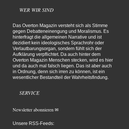
Lieber jjkoeln, im Gegensatz zu anderen Texten von RdL, ist dieser
explizit als "Glosse" ausgezeichnet.…
WER WIR SIND
Torsten
vor 18 Stunden zu:
Urteil des Bundesverwaltungsgerichts zur ewigen
Das Overton Magazin versteht sich als Stimme
32
Geheimhaltung
gegen Debatteneinengung und Moralismus. Es
Der Deep-State braucht Feinde wie ein Fisch das Wasser. Und nichts
hinterfragt die allgemeinen Narrative und ist
erschafft bessere Feinde als…
dezidiert kein ideologisches Sprachrohr oder
Ferdinand Wohlgewiehert
vor 18 Stunden zu:
Verlautbarungsorgan, sondern fühlt sich der
Wie arm sind wir, Herr Schneider?
21
Aufklärung verpflichtet. Da auch hinter dem
"Art. 20,1 GG: „Die Bundesrepublik Deutschland ist ein demokratischer
Overton Magazin Menschen stecken, wird es hier
und sozialer Bundesstaat.“ Art. 14,2 GG:…
und da auch mal falsch liegen. Das ist aber auch
in Ordnung, denn sich irren zu können, ist ein
Zack15
vor 19 Stunden zu:
wesentlicher Bestandteil der Wahrheitsfindung.
Die Westbank in New York
5
Noch so einer, der viel schwatzt, wenn der Tag lang ist. Etwa die Frage
nach…
SERVICE
Peter Müller
vor 1 Tag zu:
Der Krieg aus dem Baumarkt: Wie billige Drohnen die
1
Newsletter abonnieren ✉
Militärmacht verändern
Warum werden wichtigere Fragen nicht gestellt? Auch die KI könnte mir
nur sagen, was die…
Unsere RSS-Feeds: