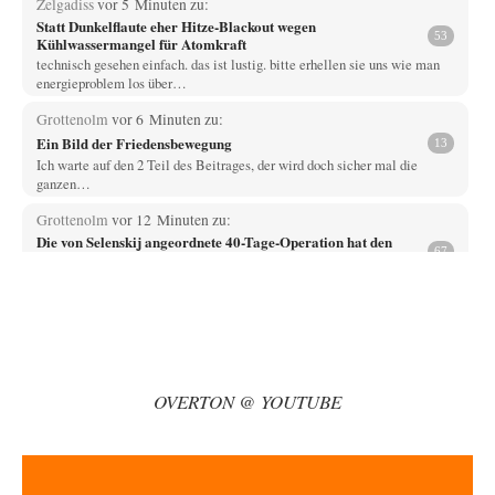
Zelgadiss
vor 5 Minuten zu:
Statt Dunkelflaute eher Hitze-Blackout wegen
53
Kühlwassermangel für Atomkraft
technisch gesehen einfach. das ist lustig. bitte erhellen sie uns wie man
energieproblem los über…
Grottenolm
vor 6 Minuten zu:
Ein Bild der Friedensbewegung
13
Ich warte auf den 2 Teil des Beitrages, der wird doch sicher mal die
ganzen…
Grottenolm
vor 12 Minuten zu:
Die von Selenskij angeordnete 40-Tage-Operation hat den
67
Krieg weiter eskaliert
Natürlich ist Russland scheinbar zögerlich, inkonsequent, reagiert immer
nur . Aber es ist vielleicht, wie…
renard
vor 16 Minuten zu:
Die Macht der KI-Besitzer
9
Es sollte nicht KI heißen, sondern SI - Simulierte Intelligenz. Wenn man
OVERTON @ YOUTUBE
sich das klarmacht,…
Egbert Quirl
vor 47 Minuten zu:
Absurde Debatte um Ceuta-„Invasion“ durch Marokko
13
vertieft EU-Spaltung