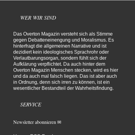
Natürlich, Propaganda gibt es überall. Propaganda…
Trilex
vor 8 Stunden zu:
WER WIR SIND
Ein Bild der Friedensbewegung
16
Sicher, das Innere bricht sich Bann. Gemeint ist damit stets eine
Interaktion. Wir waren zu…
Das Overton Magazin versteht sich als Stimme
PaulKehl
vor 12 Stunden zu:
gegen Debatteneinengung und Moralismus. Es
Wacht Deutschland nun in dem Krieg auf, den es seit Jahren
hinterfragt die allgemeinen Narrative und ist
74
maßgeblich unterstützt?
dezidiert kein ideologisches Sprachrohr oder
Ich tippe auf die Ukros. Für solche James Bond-Aktionen ist der VS zu
Verlautbarungsorgan, sondern fühlt sich der
tappsig. Bei…
Aufklärung verpflichtet. Da auch hinter dem
Overton Magazin Menschen stecken, wird es hier
sylvain
vor 21 Stunden zu:
und da auch mal falsch liegen. Das ist aber auch
Rechts- oder Linksträger?
41
in Ordnung, denn sich irren zu können, ist ein
Danke für den Link. Ich vertraue ja der Wissenschaft, wissen Sie? Und da
wesentlicher Bestandteil der Wahrheitsfindung.
ist es…
Theo Noestonto
vor 23 Stunden zu:
SERVICE
Die Westbank in New York
6
"Das hielt Amerika nicht davon ab, Afghanistan zu besetzen, die
Gesellschaft umzubauen, den Drogenanbau zu…
Newsletter abonnieren ✉
AeaP
vor 1 Tag zu:
Absurde Debatte um Ceuta-„Invasion“ durch Marokko vertieft
5