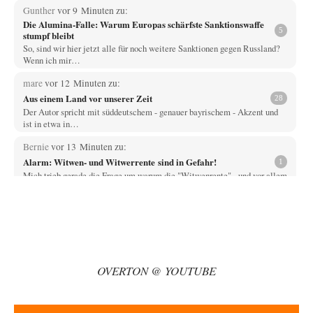
Gunther
vor 9 Minuten zu:
Die Alumina-Falle: Warum Europas schärfste Sanktionswaffe
5
stumpf bleibt
So, sind wir hier jetzt alle für noch weitere Sanktionen gegen Russland?
Wenn ich mir…
mare
vor 12 Minuten zu:
Aus einem Land vor unserer Zeit
28
Der Autor spricht mit süddeutschem - genauer bayrischem - Akzent und
ist in etwa in…
Bernie
vor 13 Minuten zu:
Alarm: Witwen- und Witwerrente sind in Gefahr!
1
Mich trieb gerade die Frage um warum die "Witwenrente" - und vor allem
wann -…
Ralf Streck
vor 20 Minuten zu:
Statt Dunkelflaute eher Hitze-Blackout wegen
77
Kühlwassermangel für Atomkraft
Und was sehe ich da fur August? Wind on shore max = 200 MW zum…
OVERTON @ YOUTUBE
signorRossiSuchtDasGlück
vor 45 Minuten zu:
Territoriale Neuordnung der Ukraine?
39
Gemini liegt da falsch. Wenn man Grok die gleiche Frage stellt wird dies
geantwortet: Michael…