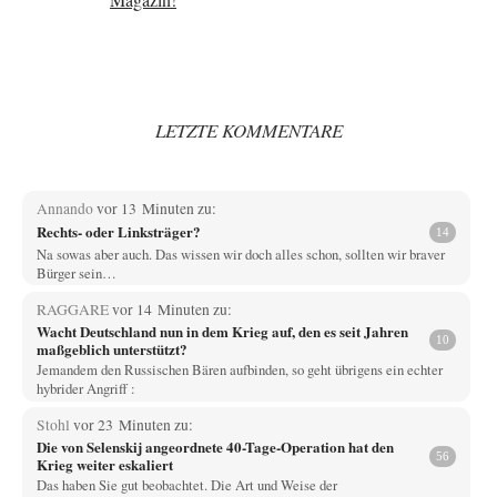
LETZTE KOMMENTARE
Annando
vor 13 Minuten zu:
Rechts- oder Linksträger?
14
Na sowas aber auch. Das wissen wir doch alles schon, sollten wir braver
Bürger sein…
RAGGARE
vor 14 Minuten zu:
Wacht Deutschland nun in dem Krieg auf, den es seit Jahren
10
maßgeblich unterstützt?
Jemandem den Russischen Bären aufbinden, so geht übrigens ein echter
hybrider Angriff :
Stohl
vor 23 Minuten zu:
Die von Selenskij angeordnete 40-Tage-Operation hat den
56
Krieg weiter eskaliert
Das haben Sie gut beobachtet. Die Art und Weise der