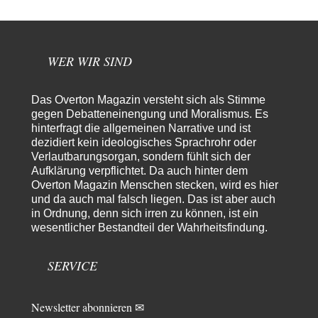
Wende, die "geistig-moralische Wende"…
emil
vor 5 Stunden zu:
Absurde Debatte um Ceuta-„Invasion“ durch Marokko
29
vertieft EU-Spaltung
WER WIR SIND
China sagt jetzt auch etwas: Interessant ist vor allem die offizielle
Anerkennung der USA, das…
Das Overton Magazin versteht sich als Stimme
overton4cm
vor 13 Stunden zu:
gegen Debatteneinengung und Moralismus. Es
Morgen kommt der Russe, wir müssen alle sterben!
43
hinterfragt die allgemeinen Narrative und ist
Kurz gesagt: der Autor dieses Kommentars weiß es ganz genau. Er hat die
dezidiert kein ideologisches Sprachrohr oder
Deutungshoheit. In…
Verlautbarungsorgan, sondern fühlt sich der
Aufklärung verpflichtet. Da auch hinter dem
DIRTY OPERATING SYSTEM
vor 15 Stunden zu:
Overton Magazin Menschen stecken, wird es hier
Die Revolution, die nie scheiterte
21
und da auch mal falsch liegen. Das ist aber auch
@jjkoeln "Und in der Tat, steiges Problematisieren und die letzten
Winkel analysieren ist nicht hilfreich.…
in Ordnung, denn sich irren zu können, ist ein
wesentlicher Bestandteil der Wahrheitsfindung.
Bernie
vor 15 Stunden zu:
Der Anschlag auf eine Lebenslüge
3
SERVICE
@Thomas Danke für den hilfreichen Hinweis ;-) Ob Hamed Abdel-Samad
seine Thesen von Ex-US-Präsident Bush…
Ute Plass
vor 17 Stunden zu:
Newsletter abonnieren ✉
Urteil des Bundesverwaltungsgerichts zur ewigen