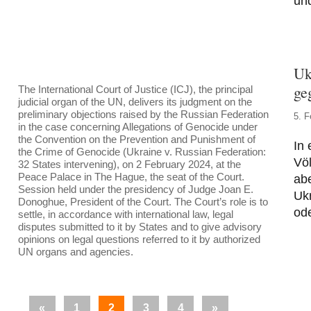
und
Uk
ge
The International Court of Justice (ICJ), the principal
judicial organ of the UN, delivers its judgment on the
preliminary objections raised by the Russian Federation
5. F
in the case concerning Allegations of Genocide under
the Convention on the Prevention and Punishment of
In
the Crime of Genocide (Ukraine v. Russian Federation:
Völ
32 States intervening), on 2 February 2024, at the
Peace Palace in The Hague, the seat of the Court.
abe
Session held under the presidency of Judge Joan E.
Uk
Donoghue, President of the Court. The Court’s role is to
ode
settle, in accordance with international law, legal
disputes submitted to it by States and to give advisory
opinions on legal questions referred to it by authorized
UN organs and agencies.
Seitennummerierung
Vorherige
Nächste
«
1
2
3
4
»