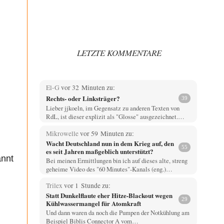
LETZTE KOMMENTARE
El-G
vor 32 Minuten zu:
Rechts- oder Linksträger?
39
Lieber jjkoeln, im Gegensatz zu anderen Texten von
RdL, ist dieser explizit als "Glosse" ausgezeichnet.…
Mikrowelle
vor 59 Minuten zu:
Wacht Deutschland nun in dem Krieg auf, den
55
es seit Jahren maßgeblich unterstützt?
annt
Bei meinen Ermittlungen bin ich auf dieses alte, streng
geheime Video des "60 Minutes"-Kanals (eng.)…
Trilex
vor 1 Stunde zu:
Statt Dunkelflaute eher Hitze-Blackout wegen
29
Kühlwassermangel für Atomkraft
Und dann waren da noch die Pumpen der Notkühlung am
Beispiel Biblis Connector A vom…