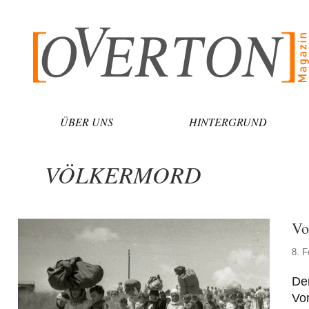
Zum
Inhalt
springen
ÜBER UNS
HINTERGRUND
VÖLKERMORD
Vo
8. F
Der
Vor