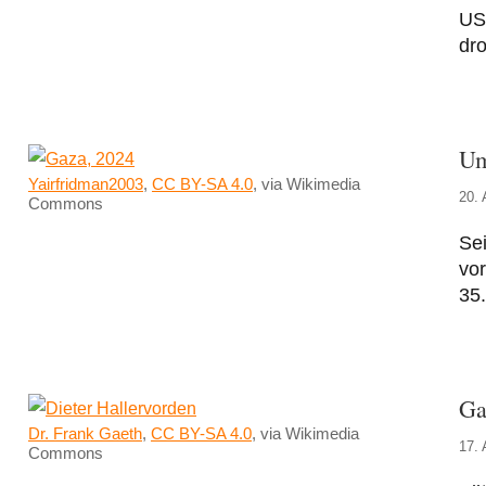
USA
dr
Um
Yairfridman2003
,
CC BY-SA 4.0
, via Wikimedia
20. 
Commons
Sei
vor
35.
Ga
Dr. Frank Gaeth
,
CC BY-SA 4.0
, via Wikimedia
17. 
Commons