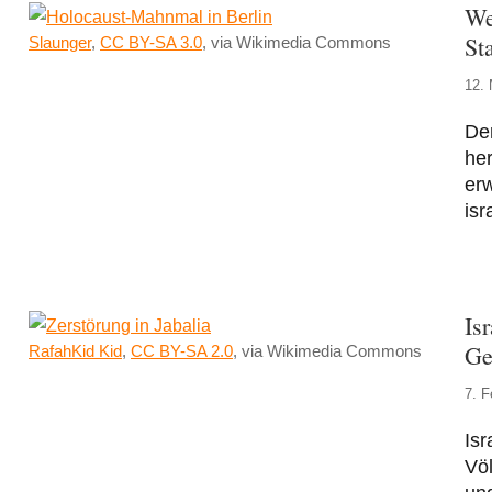
We
St
Slaunger
,
CC BY-SA 3.0
, via Wikimedia Commons
12.
Der
he
erw
isr
Is
Ge
RafahKid Kid
,
CC BY-SA 2.0
, via Wikimedia Commons
7. F
Isr
Völ