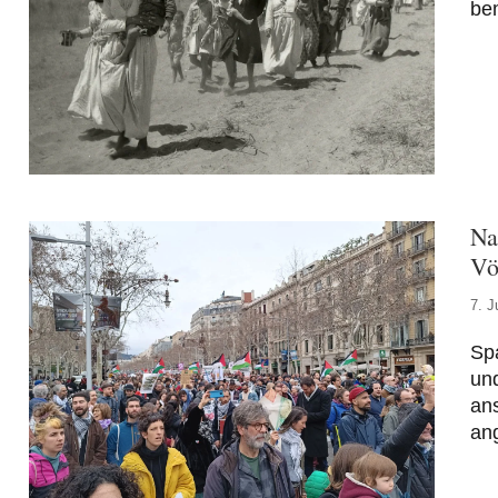
be
Na
Vö
7. J
Spa
und
ans
an