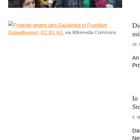
Di
mü
Ostendfaxpost
,
CC BY 4.0
, via Wikimedia Commons
28. 
An 
Pro
In
St
4. M
Da
Ne