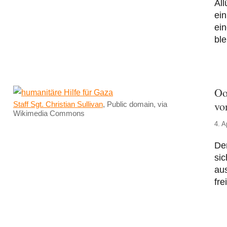
All
ein
ein
ble
Oo
vo
Staff Sgt. Christian Sullivan
, Public domain, via
Wikimedia Commons
4. A
Der
sic
aus
fre