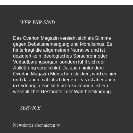
Die Westbank in New York
6
"Das hielt Amerika nicht davon ab, Afghanistan zu besetzen, die
Gesellschaft umzubauen, den Drogenanbau zu…
WER WIR SIND
AeaP
vor 18 Stunden zu:
Absurde Debatte um Ceuta-„Invasion“ durch Marokko vertieft
7
EU-Spaltung
Jetzt versuchen "interessierte Kreise" Georg Restle fertigzumachen, der
Das Overton Magazin versteht sich als Stimme
in der Ceuta-Angelegenheit von einem "US-israelisch-marokkanischen
gegen Debatteneinengung und Moralismus. Es
Bündnis"…
hinterfragt die allgemeinen Narrative und ist
dezidiert kein ideologisches Sprachrohr oder
Theo Noestonto
vor 19 Stunden zu:
Verlautbarungsorgan, sondern fühlt sich der
Russische Blockade des Schwarzen Meeres
36
Aufklärung verpflichtet. Da auch hinter dem
"Ohne tragfähige Argumentation wirds wohl eher nix mit dem
Overton Magazin Menschen stecken, wird es hier
„mainstraem näherbringen“…" Natürlich nicht! Da haben…
und da auch mal falsch liegen. Das ist aber auch
Grottenolm
vor 20 Stunden zu:
in Ordnung, denn sich irren zu können, ist ein
Die von Selenskij angeordnete 40-Tage-Operation hat den
wesentlicher Bestandteil der Wahrheitsfindung.
67
Krieg weiter eskaliert
Natürlich ist Russland scheinbar zögerlich, inkonsequent, reagiert immer
nur . Aber es ist vielleicht, wie…
SERVICE
Patient 0
vor 1 Tag zu:
Helmut Schelsky – Der Mann, der den Marxismus überlebte
34
Newsletter abonnieren ✉
> Eine schwammige Kritik, die nicht an der Theorie nachweist, dass die
fehlerhaft oder unvollständig…