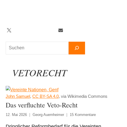
Zum
Inhalt
springen
Twitter
Facebook
YouTube
Telegram
Newsletter
Suchen
VETORECHT
John Samuel
,
CC BY-SA 4.0
, via Wikimedia Commons
Das verfluchte Veto-Recht
12. Mai 2026
Georg Auernheimer
15 Kommentare
Dringlicher Reformbedarf für die Vereinten