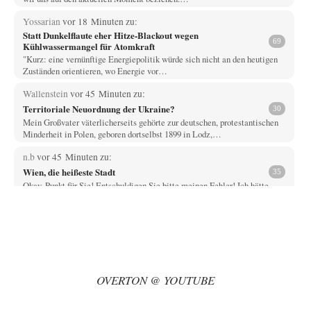
Yossarian
vor 18 Minuten zu:
Statt Dunkelflaute eher Hitze-Blackout wegen
69
Kühlwassermangel für Atomkraft
"Kurz: eine vernünftige Energiepolitik würde sich nicht an den heutigen
Zuständen orientieren, wo Energie vor…
Wallenstein
vor 45 Minuten zu:
Territoriale Neuordnung der Ukraine?
30
Mein Großvater väterlicherseits gehörte zur deutschen, protestantischen
Minderheit in Polen, geboren dortselbst 1899 in Lodz,…
n.b
vor 45 Minuten zu:
Wien, die heißeste Stadt
35
Okay. Punkt für Sie! Entschuldigen Sie bitte meinen Fehler! Ich hätte
wohl erst denken sollen,…
Jasmina
vor 47 Minuten zu:
Aus einem Land vor unserer Zeit
5
Es ist schon seltsam. Also ich (Anfang der 70er Jahre geboren), sage mir
in der…
OVERTON @ YOUTUBE
@Frank
vor 51 Minuten zu:
CSD-Anschlag: Amri 2.0?
12