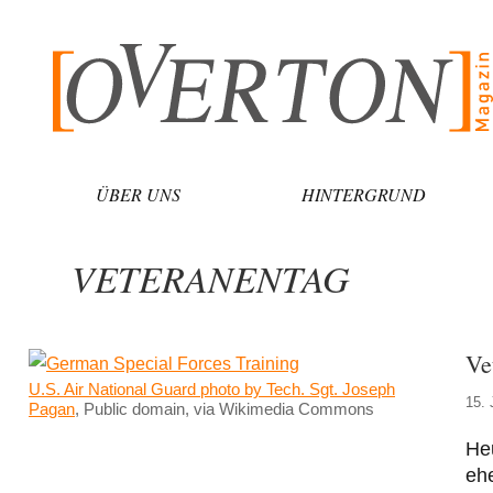
Zum
Inhalt
springen
ÜBER UNS
HINTERGRUND
VETERANENTAG
Ve
U.S. Air National Guard photo by Tech. Sgt. Joseph
15. 
Pagan
, Public domain, via Wikimedia Commons
Heu
eh