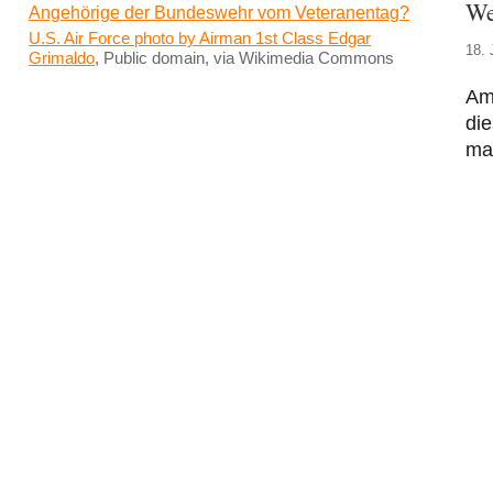
We
U.S. Air Force photo by Airman 1st Class Edgar
18. 
Grimaldo
, Public domain, via Wikimedia Commons
Am
die
man