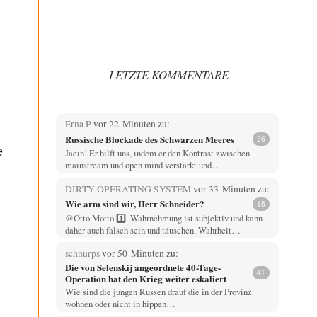
LETZTE KOMMENTARE
Erna P
vor 22 Minuten zu:
Russische Blockade des Schwarzen Meeres
26
e
Jaein! Er hilft uns, indem er den Kontrast zwischen
mainstream und open mind verstärkt und…
DIRTY OPERATING SYSTEM
vor 33 Minuten zu:
Wie arm sind wir, Herr Schneider?
18
@Otto Motto 1️⃣. Wahrnehmung ist subjektiv und kann
daher auch falsch sein und täuschen. Wahrheit…
schnurps
vor 50 Minuten zu:
Die von Selenskij angeordnete 40-Tage-
41
Operation hat den Krieg weiter eskaliert
Wie sind die jungen Russen drauf die in der Provinz
wohnen oder nicht in hippen…