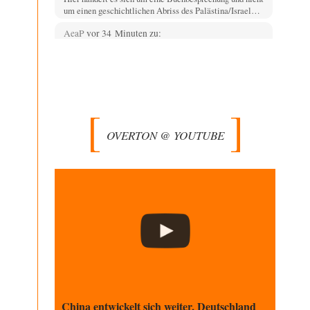
um einen geschichtlichen Abriss des Palästina/Israel…
AeaP
vor 34 Minuten zu:
Absurde Debatte um Ceuta-„Invasion“ durch
14
Marokko vertieft EU-Spaltung
Jetzt versuchen "interessierte Kreise" Georg Restle
fertigzumachen, der in der Ceuta-Angelegenheit von
einem "US-israelisch-marokkanischen Bündnis"…
Adel verpflichtet
vor 1 Stunde zu:
CSD-Anschlag: Amri 2.0?
OVERTON @ YOUTUBE
3
Wir werden doch wie immer auch hier nur verarscht und
wer glaubt das ein SWAT-Team…
Adel verpflichtet
vor 1 Stunde zu:
Die Macht der KI-Besitzer
11
This is what we get: Gates Foundation finanziert KI-
gesteuerte Erschaffung synthetischer Viren. Nicht nur
das…
Theo Noestonto
vor 1 Stunde zu:
Rechts- oder Linksträger?
40
Schafft man es nichtmal mehr in die gegenwärtige
Politik, macht man eben mittels Modebeiträgen auf…
China entwickelt sich weiter, Deutschland