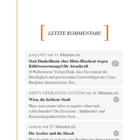
LETZTE KOMMENTARE
jemp1965
vor 11 Minuten zu:
Statt Dunkelflaute eher Hitze-Blackout wegen
57
Kühlwassermangel für Atomkraft
@Wallenstein: Vielen Dank, dass Sie einmal die
Dreckigkeit und gravierenden Umweltfolgen des Uran-
Bergbaus thematisieren. Ein…
DIRTY OPERATING SYSTEM
vor 16 Minuten zu:
Wien, die heißeste Stadt
4
Muss man immer alles so negativ sehen und
schlechtreden? Die Eiscreme-, Sprühnebel- und
Klimaanlagenhersteller freut…
mahem
vor 23 Minuten zu:
Die Araber und die Shoah
4
Hier handelt es sich um eine Buchbesprechung und nicht