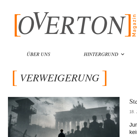
Zum
Inhalt
springen
ÜBER UNS
HINTERGRUND
VERWEIGERUNG
St
18. 
Ju
kei