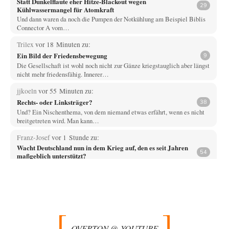
Statt Dunkelflaute eher Hitze-Blackout wegen
29
Kühlwassermangel für Atomkraft
Und dann waren da noch die Pumpen der Notkühlung am Beispiel Biblis
Connector A vom…
Trilex
vor 18 Minuten zu:
Ein Bild der Friedensbewegung
9
Die Gesellschaft ist wohl noch nicht zur Gänze kriegstauglich aber längst
nicht mehr friedensfähig. Innerer…
jjkoeln
vor 55 Minuten zu:
Rechts- oder Linksträger?
38
Und? Ein Nischenthema, von dem niemand etwas erfährt, wenn es nicht
breitgetreten wird. Man kann…
Franz-Josef
vor 1 Stunde zu:
Wacht Deutschland nun in dem Krieg auf, den es seit Jahren
54
maßgeblich unterstützt?
War es üverhaupt eine Drohne? Oder nicht nur ein kleines Dröhnchen?
Vende
vor 3 Stunden zu:
Russische Blockade des Schwarzen Meeres
33
Hat Roskomnadzor neuerdings die Karten mit den russischen Raffinerien
im russischen Intranet gesperrt?
OVERTON @ YOUTUBE
Torsten
vor 3 Stunden zu: