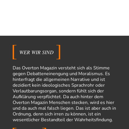
Zum Nordsee-Whisky geht auch prima ein Matjesbrötchen, ich hab's für
euch getestet. Beim Etikett ist…
emil
vor 16 Stunden zu:
Absurde Debatte um Ceuta-„Invasion“ durch Marokko
22
vertieft EU-Spaltung
China sagt jetzt auch etwas: Interessant ist vor allem die offizielle
Anerkennung der USA, das…
overton4cm
vor 24 Stunden zu:
WER WIR SIND
Morgen kommt der Russe, wir müssen alle sterben!
15
Kurz gesagt: der Autor dieses Kommentars weiß es ganz genau. Er hat die
Deutungshoheit. In…
Das Overton Magazin versteht sich als Stimme
Bernie
vor 1 Tag zu:
gegen Debatteneinengung und Moralismus. Es
Der Anschlag auf eine Lebenslüge
1
hinterfragt die allgemeinen Narrative und ist
@Thomas Danke für den hilfreichen Hinweis ;-) Ob Hamed Abdel-Samad
dezidiert kein ideologisches Sprachrohr oder
seine Thesen von Ex-US-Präsident Bush…
Verlautbarungsorgan, sondern fühlt sich der
Aufklärung verpflichtet. Da auch hinter dem
El-G
vor 1 Tag zu:
Overton Magazin Menschen stecken, wird es hier
US-Außenministerium: Kuba ist „weniger ein Nationalstaat
32
und da auch mal falsch liegen. Das ist aber auch in
als eine allumfassende Geheimdienst- und
Subversionsoperation
Ordnung, denn sich irren zu können, ist ein
Gut, dass Sie »Schande« geschrieben haben und nicht „Scheitern“, denn
das war und ist es…
wesentlicher Bestandteil der Wahrheitsfindung.
Stefan M
vor 1 Tag zu: