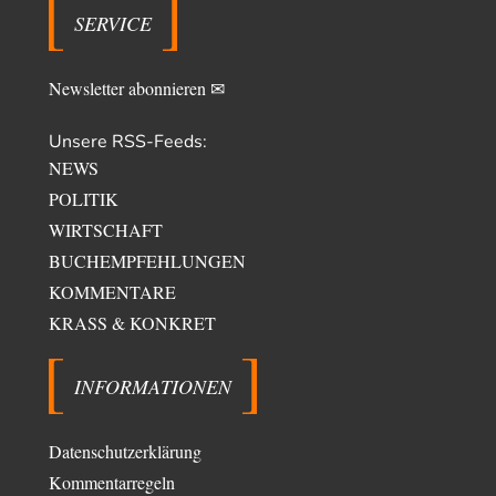
SERVICE
Masseninvasion von Ceuta: Ein organisierter Angriff
2
Ja ja, das ist der Fluch der schönen neuen Smartphone-Zeit. Einer ruft und
Zehntausende dackeln…
Newsletter abonnieren ✉
Unsere RSS-Feeds:
NEWS
POLITIK
WIRTSCHAFT
BUCHEMPFEHLUNGEN
KOMMENTARE
KRASS & KONKRET
INFORMATIONEN
Datenschutzerklärung
Kommentarregeln