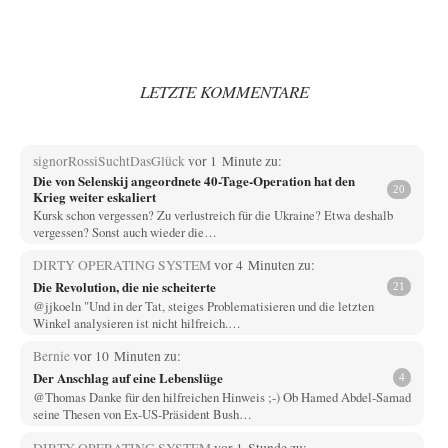
LETZTE KOMMENTARE
signorRossiSuchtDasGlück
vor 1 Minute zu:
Die von Selenskij angeordnete 40-Tage-Operation hat den
20
Krieg weiter eskaliert
Kursk schon vergessen? Zu verlustreich für die Ukraine? Etwa deshalb
vergessen? Sonst auch wieder die…
DIRTY OPERATING SYSTEM
vor 4 Minuten zu:
Die Revolution, die nie scheiterte
21
@jjkoeln "Und in der Tat, steiges Problematisieren und die letzten
Winkel analysieren ist nicht hilfreich.…
Bernie
vor 10 Minuten zu:
Der Anschlag auf eine Lebenslüge
4
@Thomas Danke für den hilfreichen Hinweis ;-) Ob Hamed Abdel-Samad
seine Thesen von Ex-US-Präsident Bush…
DIRTY OPERATING SYSTEM
vor 1 Stunde zu: