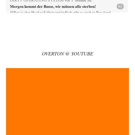
Morgen kommt der Russe, wir müssen alle sterben!
62
@Russischer Hacker Selbstverständlich gibt es auch in Russland
Propaganda. Das würde ich nicht bestreiten wollen.…
Otto Motto
vor 2 Stunden zu:
Wie arm sind wir, Herr Schneider?
15
Ja, wo könnte wohl ein Interview mit dem Schneider noch erscheinen?
Ganz aktuell beim DLF…
OVERTON @ YOUTUBE
Mischa
vor 2 Stunden zu:
Russische Blockade des Schwarzen Meeres
21
Celler Loch, CSD-Anschlag, alles schon da für den 6.9. - jetzt fehlt
eigentlich nur nocjh…
Kowolski
vor 2 Stunden zu:
Helmut Schelsky – Der Mann, der den Marxismus überlebte
26
Vor ca. 10 Jahren war ich einmal zum Tag der offenen Tür beim Institut
für…
Ute Plass
vor 2 Stunden zu:
Urteil des Bundesverwaltungsgerichts zur ewigen
34
Geheimhaltung
Gaby Weber stellt fest : "So ist das in der Bundesrepublik: von
Transparenz, Rechtstaatlichkeit und…