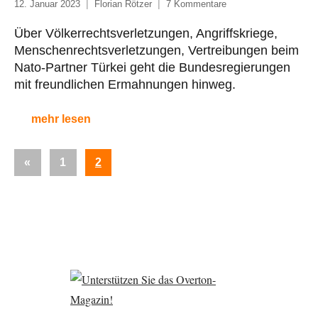
12. Januar 2023
Florian Rötzer
7 Kommentare
Über Völkerrechtsverletzungen, Angriffskriege,
Menschenrechtsverletzungen, Vertreibungen beim
Nato-Partner Türkei geht die Bundesregierungen
mit freundlichen Ermahnungen hinweg.
mehr lesen
Seitennummerierung
Vorherige
«
1
2
der
Beiträge
Beiträge