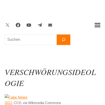
Zum
Inhalt
springen
Twitter
Facebook
YouTube
Telegram
Newsletter
Suchen
VERSCHWÖRUNGSIDEOL
OGIE
GDJ
, CC0, via Wikimedia Commons