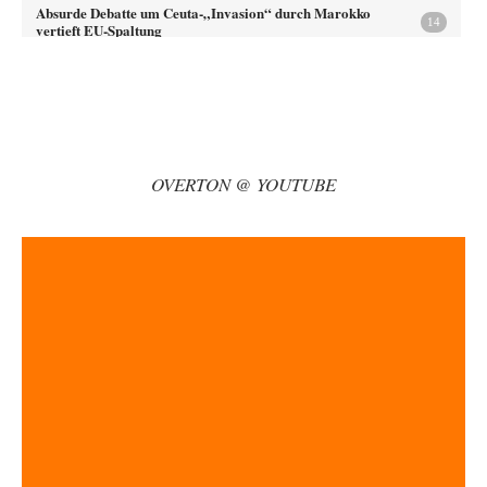
Absurde Debatte um Ceuta-„Invasion“ durch Marokko
14
vertieft EU-Spaltung
Jetzt versuchen "interessierte Kreise" Georg Restle fertigzumachen, der
in der Ceuta-Angelegenheit von einem "US-israelisch-marokkanischen
Bündnis"…
Adel verpflichtet
vor 1 Stunde zu:
CSD-Anschlag: Amri 2.0?
3
Wir werden doch wie immer auch hier nur verarscht und wer glaubt das
OVERTON @ YOUTUBE
ein SWAT-Team…
Adel verpflichtet
vor 1 Stunde zu:
Die Macht der KI-Besitzer
11
This is what we get: Gates Foundation finanziert KI-gesteuerte
Erschaffung synthetischer Viren. Nicht nur das…
Theo Noestonto
vor 1 Stunde zu:
Rechts- oder Linksträger?
40
Schafft man es nichtmal mehr in die gegenwärtige Politik, macht man
eben mittels Modebeiträgen auf…
Frank Herbert
vor 1 Stunde zu:
Ein Bild der Friedensbewegung
15
Ich bin glücklich Deine Worte zu lesen! Ja,JA und noch einmal JAAA!
Neben Gandhi muss…