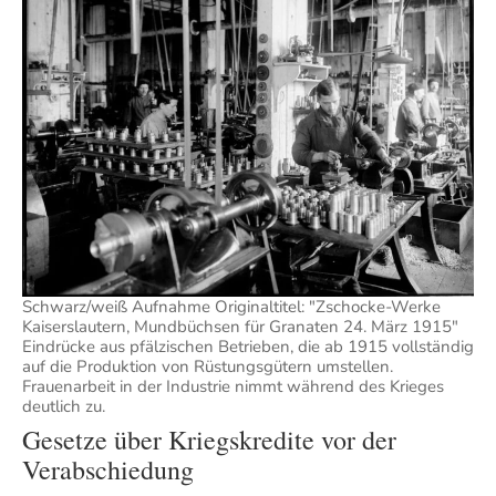
Schwarz/weiß Aufnahme Originaltitel: "Zschocke-Werke
Kaiserslautern, Mundbüchsen für Granaten 24. März 1915"
Eindrücke aus pfälzischen Betrieben, die ab 1915 vollständig
auf die Produktion von Rüstungsgütern umstellen.
Frauenarbeit in der Industrie nimmt während des Krieges
deutlich zu.
Gesetze über Kriegskredite vor der
Verabschiedung