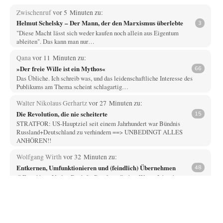
Zwischenruf
vor 5 Minuten zu:
Helmut Schelsky – Der Mann, der den Marxismus überlebte
3
"Diese Macht lässt sich weder kaufen noch allein aus Eigentum
ableiten". Das kann man nur…
Qana
vor 11 Minuten zu:
»Der freie Wille ist ein Mythos«
66
Das Übliche. Ich schreib was, und das leidenschaftliche Interesse des
Publikums am Thema scheint schlagartig…
Walter Nikolaus Gerhartz
vor 27 Minuten zu:
Die Revolution, die nie scheiterte
15
STRATFOR: US-Hauptziel seit einem Jahrhundert war Bündnis
Russland+Deutschland zu verhindern ==> UNBEDINGT ALLES
ANHÖREN!!
Wolfgang Wirth
vor 32 Minuten zu:
Entkernen, Umfunktionieren und (feindlich) Übernehmen
48
@Froschhaut Vielen Dank für Ihre freundlichen Worte. Ich nehme an,
dass ich dass stellvertretend auch…
H.L.
vor 54 Minuten zu:
US-Außenministerium: Kuba ist „weniger ein Nationalstaat
26
als eine allumfassende Geheimdienst- und