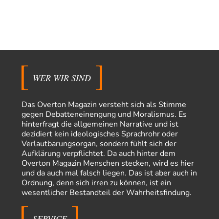
arth_
vor 3 Stunden zu:
Sollte Bundeswehrwerbung verboten werden?
33
Nr. 6 halte ich für thematisch verfehlt. Unabhängig davon wie man zu
Saudibarbarien oder der…
W. Heines
vor 3 Stunden zu:
Junglöwen des Kalifats
3
Vielen Dank an die Autoren des Artikels dafür, daß sie die Situation einer
Ethnie beleuchten,…
WER WIR SIND
Russischer Hacker
vor 10 Stunden zu:
Morgen kommt der Russe, wir müssen alle sterben!
60
Das Overton Magazin versteht sich als Stimme
Das ist auch ein weit verbreitetes amerikanisches Märchen aus dem
gegen Debatteneinengung und Moralismus. Es
kalten Krieg wie entscheidend doch…
hinterfragt die allgemeinen Narrative und ist
dezidiert kein ideologisches Sprachrohr oder
Zack15
vor 11 Stunden zu:
Verlautbarungsorgan, sondern fühlt sich der
Leihmutterschaft als Zweig des Transhumanismus
34
Aufklärung verpflichtet. Da auch hinter dem
Spahn ist an seiner offensichtlichen kognitiven Dissonanz gescheitert,
Overton Magazin Menschen stecken, wird es hier
und weil Viele in seiner Partei auf…
und da auch mal falsch liegen. Das ist aber auch in
PRO1
vor 21 Stunden zu:
Ordnung, denn sich irren zu können, ist ein
Synthese und Konkurrenz
wesentlicher Bestandteil der Wahrheitsfindung.
1
Die Natur ist die kreative Gestalt, um Inspiration zu erlangen. Die heute
Natur und ihr…
SERVICE