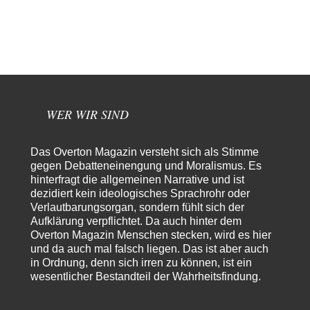
Der Anschlag auf eine Lebenslüge
3
@Thomas Danke für den hilfreichen Hinweis ;-) Ob Hamed Abdel-Samad
seine Thesen von Ex-US-Präsident Bush…
Ute Plass
vor 15 Stunden zu:
Urteil des Bundesverwaltungsgerichts zur ewigen
34
Geheimhaltung
Gaby Weber stellt fest : "So ist das in der Bundesrepublik: von
Transparenz, Rechtstaatlichkeit und…
WER WIR SIND
El-G
vor 15 Stunden zu:
US-Außenministerium: Kuba ist „weniger ein Nationalstaat
32
als eine allumfassende Geheimdienst- und
Das Overton Magazin versteht sich als Stimme
Subversionsoperation
Gut, dass Sie »Schande« geschrieben haben und nicht „Scheitern“, denn
gegen Debatteneinengung und Moralismus. Es
das war und ist es…
hinterfragt die allgemeinen Narrative und ist
dezidiert kein ideologisches Sprachrohr oder
Modulation
vor 15 Stunden zu:
Verlautbarungsorgan, sondern fühlt sich der
From Field to Glass – Bio hochprozentig
6
Aufklärung verpflichtet. Da auch hinter dem
statt Kaffeefahrten in die Lüneburger Heide bald Einschiffungen ab
Ostende zur Abfüllung mit Whiksy samt…
Overton Magazin Menschen stecken, wird es hier
und da auch mal falsch liegen. Das ist aber auch
Stefan M
vor 17 Stunden zu:
in Ordnung, denn sich irren zu können, ist ein
Masseninvasion von Ceuta: Ein organisierter Angriff
2
wesentlicher Bestandteil der Wahrheitsfindung.
Ja ja, das ist der Fluch der schönen neuen Smartphone-Zeit. Einer ruft und
Zehntausende dackeln…