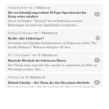
Frank Herbert
vor 1 Minute zu:
Die von Selenskij angeordnete 40-Tage-Operation hat den
45
Krieg weiter eskaliert
Zuerst zur Klarheit: "Russisch" hat im Deutschen zweierlei
Bedeutungen. Zu einem die Zugehörigkeit zur grössten…
Bettina di Monaco
vor 7 Minuten zu:
Rechts- oder Linksträger?
6
Ich möchte mal folgenden Gedankenansatz zur Diskussion stellen: Was
bewirkt Wokeness? Wokeness behauptet z.B. dass…
EU? Nein danke!
vor 36 Minuten zu:
Russische Blockade des Schwarzen Meeres
27
Die Ukraine kann, wenn dort alles zerstört ist, immernoch mit Hilfe aus
Westeuropa rechnen. Aber…
Michael
vor 38 Minuten zu:
Helmut Schelsky – Der Mann, der den Marxismus überlebte
30
Trotz ihrer Lautstärke, fällt die intellektuelle Mittelschicht durch ihre
Machtlosigkeit auf. Viel Theater, wenig Einfluss.
epikur
vor 41 Minuten zu:
»Der freie Wille ist ein Mythos«
71