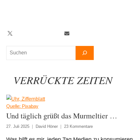
Zum
Inhalt
springen
Twitter
Facebook
YouTube
Telegram
Newsletter
Suchen
VERRÜCKTE ZEITEN
Quelle: Pixabay
Und täglich grüßt das Murmeltier …
27. Juli 2025
David Höner
23 Kommentare
Was hilft es mir, jeden Tag Medien zu konsumieren