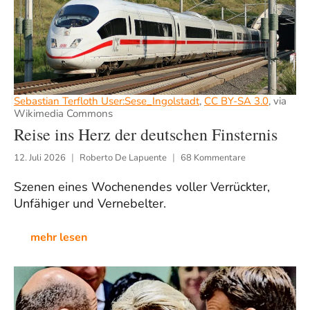
Sebastian Terfloth User:Sese_Ingolstadt
,
CC BY-SA 3.0
, via
Wikimedia Commons
Reise ins Herz der deutschen Finsternis
12. Juli 2026
Roberto De Lapuente
68 Kommentare
Szenen eines Wochenendes voller Verrückter,
Unfähiger und Vernebelter.
mehr lesen