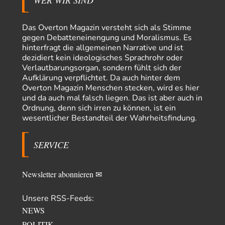
WER WIR SIND
Platons Sokrates
vor 7 Stunden zu:
Die Revolution, die nie scheiterte
22
Das Overton Magazin versteht sich als Stimme
Es gibt 3 Arten von Freiheit: die geistige ,die seelische und die physische.
gegen Debatteneinengung und Moralismus. Es
Man darf…
hinterfragt die allgemeinen Narrative und ist
dezidiert kein ideologisches Sprachrohr oder
Erzengelin
vor 8 Stunden zu:
Verlautbarungsorgan, sondern fühlt sich der
Leihmutterschaft als Zweig des Transhumanismus
35
Aufklärung verpflichtet. Da auch hinter dem
es ist zum verzweifeln. so widerlich. ekelhaft, grausam. wahrscheinlich
Overton Magazin Menschen stecken, wird es hier
hat das alles keinen zweck mehr,…
und da auch mal falsch liegen. Das ist aber auch in
emil
vor 10 Stunden zu:
Ordnung, denn sich irren zu können, ist ein
From Field to Glass – Bio hochprozentig
7
wesentlicher Bestandteil der Wahrheitsfindung.
Zum Nordsee-Whisky geht auch prima ein Matjesbrötchen, ich hab's für
euch getestet. Beim Etikett ist…
SERVICE
emil
vor 13 Stunden zu:
Absurde Debatte um Ceuta-„Invasion“ durch Marokko
27
vertieft EU-Spaltung
Newsletter abonnieren ✉
China sagt jetzt auch etwas: Interessant ist vor allem die offizielle
Anerkennung der USA, das…
Unsere RSS-Feeds:
overton4cm
vor 21 Stunden zu:
NEWS
Morgen kommt der Russe, wir müssen alle sterben!
23
Kurz gesagt: der Autor dieses Kommentars weiß es ganz genau. Er hat die
POLITIK