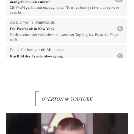
maßgeblich unterstützt?
MPVvdM gefällt mir und sagt alles "Tous les jours je lave mon cerveau
avec le…
Zack15
vor 41 Minuten zu:
Die Westbank in New York
5
Noch so einer, der viel schwatzt, wenn der Tag lang ist. Etwa die Frage
nach…
Frank Herbert
vor 60 Minuten zu:
Ein Bild der Friedensbewegung
5
Die erste wichtige Erkenntnis ist, dass in keiner sogenannten modernen
Demokratie je die Frage "Krieg…
Artur_C
vor 1 Stunde zu:
Rechts- oder Linksträger?
37
Aber traut euch, mit einer Latzhose rumzulaufen. Machen sie nicht. Zu
geringes Aggressionspotential.
OVERTON @ YOUTUBE
im-vertrauen-gesagt
vor 1 Stunde zu:
Helmut Schelsky – Der Mann, der den Marxismus überlebte
33
Was man sagen könnte das er die Rolle des Menschen unterschätzt hat
und ihm mehr…
Rubis
vor 3 Stunden zu: