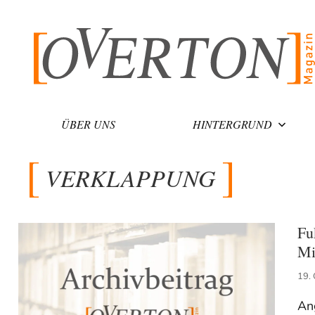
Zum
Inhalt
springen
ÜBER UNS
HINTERGRUND
VERKLAPPUNG
Fu
Mi
19.
An