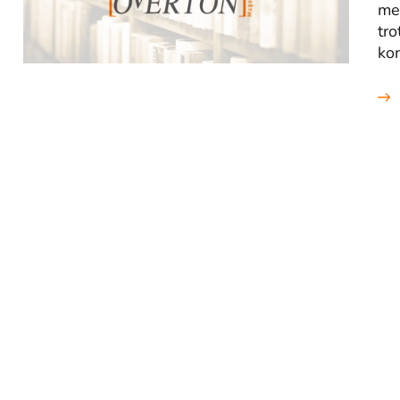
me
tro
kon