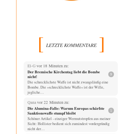
LETZTE KOMMENTARE
El-G
vor 18 Minuten zu:
Der Bremische Kirchentag liebt die Bombe
9
nicht!
Die schrecklichste Waffe ist nicht zwangsläufig eine
Bombe. Die »schrecklichste Waffe« ist der Wille,
jegliche…
Qana
vor 22 Minuten zu:
Die Alumina-Falle: Warum Europas schärfste
1
Sanktionswaffe stumpf bleibt
Schöner Artikel - einziger Wermutstropfen aus meiner
Sicht: Hollister bedient sich zumindest vordergründig
nicht der…