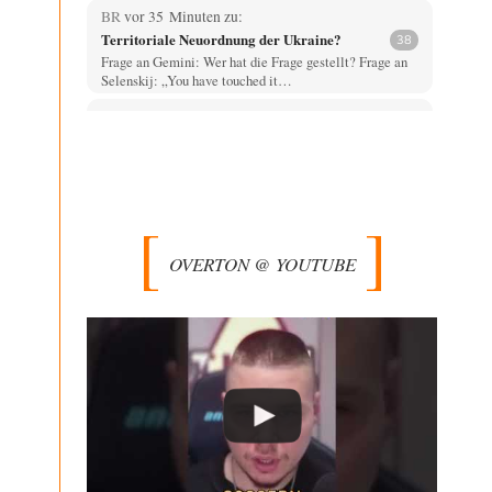
BR
vor 35 Minuten zu:
Territoriale Neuordnung der Ukraine?
38
Frage an Gemini: Wer hat die Frage gestellt? Frage an
Selenskij: „You have touched it…
garno
vor 2 Stunden zu:
Aus einem Land vor unserer Zeit
24
In der Tat, der Zusammenbruch des sozialistischen
Ostblocks beschleunigte den Trend zum unsozialen
Neoliberalismus (und…
Bernie
vor 2 Stunden zu:
CSD-Anschlag: Amri 2.0?
14
OVERTON @ YOUTUBE
Als Ergänzung noch was: Die üblichen Betroffenen
melden sich auch zu Wort, aber leider werden…
Jasmina
vor 2 Stunden zu:
Wien, die heißeste Stadt
38
Genau! Und was natürlich dazu kommt sind die
überbordenden Rechenzentren! Heute muss ja jeder
wegen…
Klau-Die
vor 3 Stunden zu:
Statt Dunkelflaute eher Hitze-Blackout wegen
71