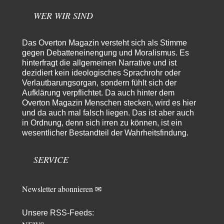
@SignorRossi Danke für die Klarstellung. Folgenden habe ich jetzt dazu
gefunden: ✍️ **Meine Forderung.** Ich…
WER WIR SIND
Jasmina
vor 10 Stunden zu:
Alarm: Witwen- und Witwerrente sind in Gefahr!
19
Das Overton Magazin versteht sich als Stimme
Nun, das ist die falsche Vorgehensweise denn wo soll denn dann der
gegen Debatteneinengung und Moralismus. Es
"Aufwuchs" für die…
hinterfragt die allgemeinen Narrative und ist
dezidiert kein ideologisches Sprachrohr oder
Simon
vor 10 Stunden zu:
Verlautbarungsorgan, sondern fühlt sich der
Der Bremische Kirchentag liebt die Bombe nicht!
24
Aufklärung verpflichtet. Da auch hinter dem
Die Atombombe braucht nur, wer an den zerstörerischen, geostrategischen
Machtspielen im globalen Raum beteiligt sein…
Overton Magazin Menschen stecken, wird es hier
und da auch mal falsch liegen. Das ist aber auch
Yossarian
vor 12 Stunden zu:
in Ordnung, denn sich irren zu können, ist ein
Statt Dunkelflaute eher Hitze-Blackout wegen
wesentlicher Bestandteil der Wahrheitsfindung.
52
Kühlwassermangel für Atomkraft
Die Gezeiten werden deutlich höher? Kannst du mir dazu eine Quelle
nennen, die das erläutert?…
SERVICE
KR
vor 13 Stunden zu:
Wien, die heißeste Stadt
43
Newsletter abonnieren ✉
Und Wassermangel gibt es in Wien NICHT!!! Wien hat nach wie vor
genug ausgezeichnetes Wasser,…
Unsere RSS-Feeds:
Peter Zobel
vor 1 Tag zu: