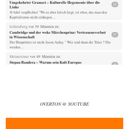
Umgekehrter Gramsci – Kulturelle Hegemonie über die
10
Linke
@Adel verpflichtet "Wo er aber falsch liegt, ist eben, das man den
Kapitalismus nicht einhegen…
lichtenberg
vor 39 Minuten zu:
Cambridge und der woke Märchenprinz: Vertrauensverlust
27
in Wissenschaft
Der Haupttäter ist nicht Jason Arday. " Wer sind dann die Täter ? Die
werden…
Meinereiner
vor 49 Minuten zu:
Stepan Bandera – Warum sein Kult Europas
46
Glaubwürdigkeit beschädigt
Aber über Jahrzehnte hunderttausende Palästinenser massakrieren und
deren Land okkupieren war knorke?
El-G
vor 1 Stunde zu:
Die Alumina-Falle: Warum Europas schärfste Sanktionswaffe
16
stumpf bleibt
Ja, ein guter Artikel. Ich mag die induktive Illusion der freien
OVERTON @ YOUTUBE
Entscheidung, die Hollister seinen…
Kanonier
vor 2 Stunden zu:
Entwicklung zu Höherem, mit falschen Zielen
48
Grundsätzlich bin ich ja der Meinung, dass die Gesellschaft ganz enorme