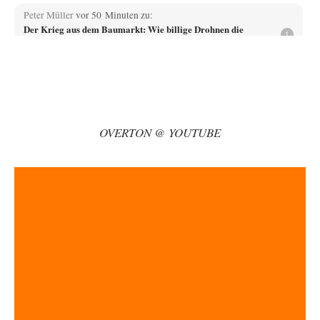
Peter Müller
vor 50 Minuten zu:
Der Krieg aus dem Baumarkt: Wie billige Drohnen die
1
Militärmacht verändern
Warum werden wichtigere Fragen nicht gestellt? Auch die KI könnte mir
nur sagen, was die…
Claire Grube
vor 1 Stunde zu:
»Der freie Wille ist ein Mythos«
63
Rrrrrrichtig: Kritik am Chef und Du wirst exkludiert. Ein typischer
OVERTON @ YOUTUBE
Schulterklopferblog. Wer wie Herr Erdmann…
PRO1
vor 1 Stunde zu:
Russische Blockade des Schwarzen Meeres
30
Wer sich die russische Wirtschaft näher betrachtet, hat dieser Konflikt,
Russland bestens stehen lassen. Für…
kwf
vor 1 Stunde zu:
Wie arm sind wir, Herr Schneider?
20
"Der Wertewesten hätte ihn verhindern können." Da liegen Sie falsch.
Und warum? Erstens, weil der…
garno
vor 2 Stunden zu:
Die Westbank in New York
2
So wie ich die Sache verstanden habe, geht es Mamdani um die Rettung