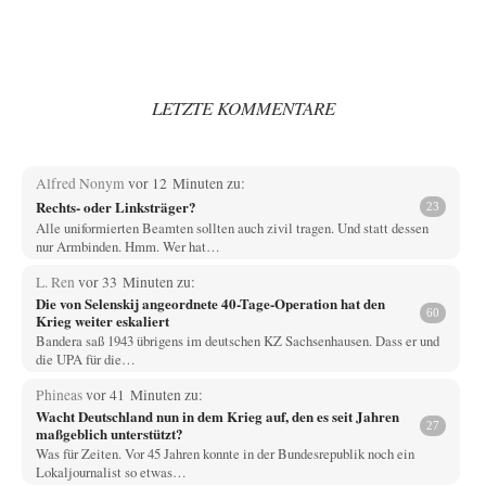
LETZTE KOMMENTARE
Alfred Nonym
vor 12 Minuten zu:
Rechts- oder Linksträger?
23
Alle uniformierten Beamten sollten auch zivil tragen. Und statt dessen
nur Armbinden. Hmm. Wer hat…
L. Ren
vor 33 Minuten zu:
Die von Selenskij angeordnete 40-Tage-Operation hat den
60
Krieg weiter eskaliert
Bandera saß 1943 übrigens im deutschen KZ Sachsenhausen. Dass er und
die UPA für die…
Phineas
vor 41 Minuten zu:
Wacht Deutschland nun in dem Krieg auf, den es seit Jahren
27
maßgeblich unterstützt?
Was für Zeiten. Vor 45 Jahren konnte in der Bundesrepublik noch ein
Lokaljournalist so etwas…