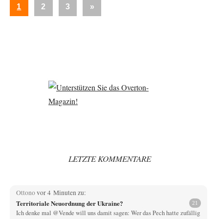
Seitennummerierung
Nächste
1
2
3
»
der
Beiträge
Beiträge
LETZTE KOMMENTARE
Ottono
vor 4 Minuten zu:
Territoriale Neuordnung der Ukraine?
21
Ich denke mal @Vende will uns damit sagen: Wer das Pech hatte zufällig