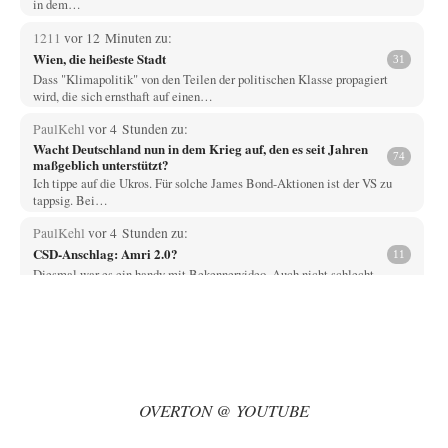
in dem…
1211
vor 12 Minuten zu:
Wien, die heißeste Stadt
31
Dass "Klimapolitik" von den Teilen der politischen Klasse propagiert
wird, die sich ernsthaft auf einen…
PaulKehl
vor 4 Stunden zu:
Wacht Deutschland nun in dem Krieg auf, den es seit Jahren
74
maßgeblich unterstützt?
Ich tippe auf die Ukros. Für solche James Bond-Aktionen ist der VS zu
tappsig. Bei…
PaulKehl
vor 4 Stunden zu:
CSD-Anschlag: Amri 2.0?
11
Diesmal war es ein handy mit Bekennervideo. Auch nicht schlecht. -
niemals konnte Abdul ohne…
DIRTY OPERATING SYSTEM
vor 5 Stunden zu:
Die Macht der KI-Besitzer
14
@Theo Noestonto "Man versteht doch bislang nicht einmal vollends,
warum KI wie agiert." - Das…
OVERTON @ YOUTUBE
jemp1965
vor 7 Stunden zu:
Statt Dunkelflaute eher Hitze-Blackout wegen
65