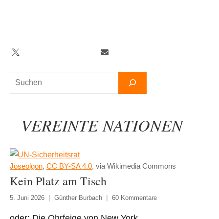
Zum
Inhalt
springen
Twitter
Facebook
YouTube
Telegram
Newsletter
Suchen
VEREINTE NATIONEN
Joseolgon
,
CC BY-SA 4.0
, via Wikimedia Commons
Kein Platz am Tisch
5. Juni 2026
Günther Burbach
60 Kommentare
oder: Die Ohrfeige von New York.