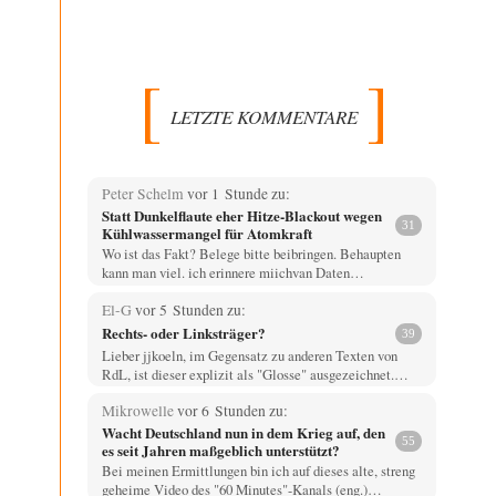
LETZTE KOMMENTARE
Peter Schelm
vor 1 Stunde zu:
Statt Dunkelflaute eher Hitze-Blackout wegen
31
Kühlwassermangel für Atomkraft
Wo ist das Fakt? Belege bitte beibringen. Behaupten
kann man viel. ich erinnere miichvan Daten…
El-G
vor 5 Stunden zu:
Rechts- oder Linksträger?
39
Lieber jjkoeln, im Gegensatz zu anderen Texten von
RdL, ist dieser explizit als "Glosse" ausgezeichnet.…
Mikrowelle
vor 6 Stunden zu:
Wacht Deutschland nun in dem Krieg auf, den
55
es seit Jahren maßgeblich unterstützt?
Bei meinen Ermittlungen bin ich auf dieses alte, streng
geheime Video des "60 Minutes"-Kanals (eng.)…