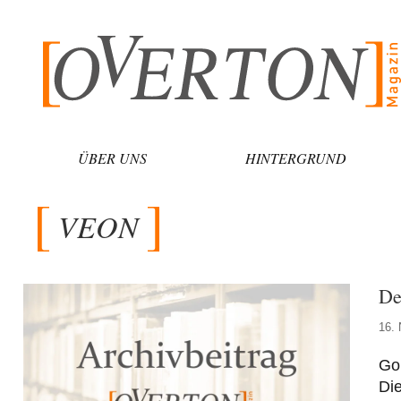
Zum
Inhalt
springen
ÜBER UNS
HINTERGRUND
VEON
De
16.
Go 
Die