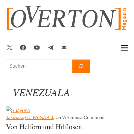
Zum
Inhalt
springen
Twitter
Facebook
YouTube
Telegram
Newsletter
Suchen
VENEZUALA
Takiwasi
,
CC BY-SA 4.0
, via Wikimedia Commons
Von Helfern und Hilflosen