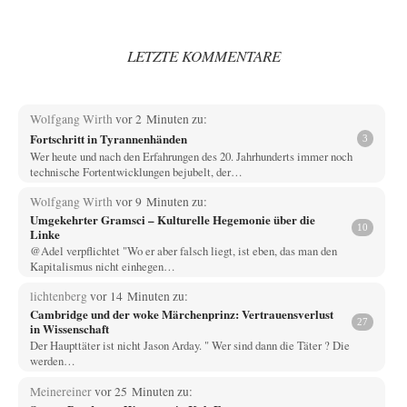
LETZTE KOMMENTARE
Wolfgang Wirth
vor 2 Minuten zu:
Fortschritt in Tyrannenhänden
3
Wer heute und nach den Erfahrungen des 20. Jahrhunderts immer noch
technische Fortentwicklungen bejubelt, der…
Wolfgang Wirth
vor 9 Minuten zu:
Umgekehrter Gramsci – Kulturelle Hegemonie über die
10
Linke
@Adel verpflichtet "Wo er aber falsch liegt, ist eben, das man den
Kapitalismus nicht einhegen…
lichtenberg
vor 14 Minuten zu:
Cambridge und der woke Märchenprinz: Vertrauensverlust
27
in Wissenschaft
Der Haupttäter ist nicht Jason Arday. " Wer sind dann die Täter ? Die
werden…
Meinereiner
vor 25 Minuten zu: