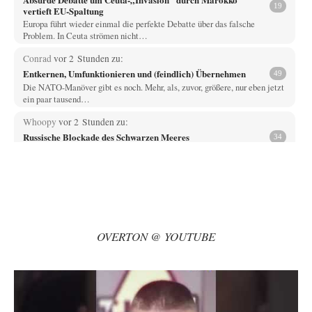
19
vertieft EU-Spaltung
Europa führt wieder einmal die perfekte Debatte über das falsche
Problem. In Ceuta strömen nicht…
Conrad
vor 2 Stunden zu:
Entkernen, Umfunktionieren und (feindlich) Übernehmen
49
Die NATO-Manöver gibt es noch. Mehr, als, zuvor, größere, nur eben jetzt
ein paar tausend…
Whoopy
vor 2 Stunden zu:
Russische Blockade des Schwarzen Meeres
34
Fragen, die sich stellen: Wem nützt das Ganze und wer hat ein Interesse
an einer…
El-G
vor 8 Stunden zu:
Rechts- oder Linksträger?
39
Lieber jjkoeln, im Gegensatz zu anderen Texten von RdL, ist dieser
explizit als "Glosse" ausgezeichnet.…
OVERTON @ YOUTUBE
Mikrowelle
vor 9 Stunden zu:
Wacht Deutschland nun in dem Krieg auf, den es seit Jahren
60
maßgeblich unterstützt?
Bei meinen Ermittlungen bin ich auf dieses alte, streng geheime Video
des "60 Minutes"-Kanals (eng.)…