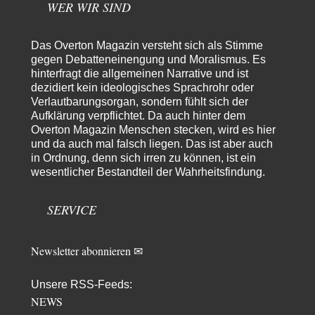
und ihm mehr…
WER WIR SIND
Rubis
vor 15 Stunden zu:
Die von Selenskij angeordnete 40-Tage-Operation hat den
Das Overton Magazin versteht sich als Stimme
65
Krieg weiter eskaliert
gegen Debatteneinengung und Moralismus. Es
Hallo venice im Link unten gibt es einen Screenshot vielleicht ist es der
hinterfragt die allgemeinen Narrative und ist
Besagte.....
dezidiert kein ideologisches Sprachrohr oder
Peter Müller
vor 18 Stunden zu:
Verlautbarungsorgan, sondern fühlt sich der
Der Krieg aus dem Baumarkt: Wie billige Drohnen die
Aufklärung verpflichtet. Da auch hinter dem
1
Militärmacht verändern
Overton Magazin Menschen stecken, wird es hier
Warum werden wichtigere Fragen nicht gestellt? Auch die KI könnte mir
und da auch mal falsch liegen. Das ist aber auch
nur sagen, was die…
in Ordnung, denn sich irren zu können, ist ein
Claire Grube
vor 18 Stunden zu:
wesentlicher Bestandteil der Wahrheitsfindung.
»Der freie Wille ist ein Mythos«
27
Rrrrrrichtig: Kritik am Chef und Du wirst exkludiert. Ein typischer
SERVICE
Schulterklopferblog. Wer wie Herr Erdmann…
Platons Sokrates
vor 19 Stunden zu:
Die Revolution, die nie scheiterte
Newsletter abonnieren ✉
22
Es gibt 3 Arten von Freiheit: die geistige ,die seelische und die physische.
Man darf…
Unsere RSS-Feeds:
Erzengelin
vor 20 Stunden zu:
NEWS
Leihmutterschaft als Zweig des Transhumanismus
34