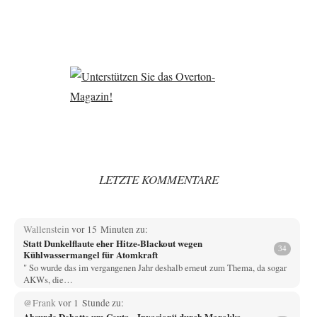
LETZTE KOMMENTARE
Wallenstein
vor 15 Minuten zu:
Statt Dunkelflaute eher Hitze-Blackout wegen
34
Kühlwassermangel für Atomkraft
" So wurde das im vergangenen Jahr deshalb erneut zum Thema, da sogar
AKWs, die…
@Frank
vor 1 Stunde zu:
Absurde Debatte um Ceuta-„Invasion“ durch Marokko