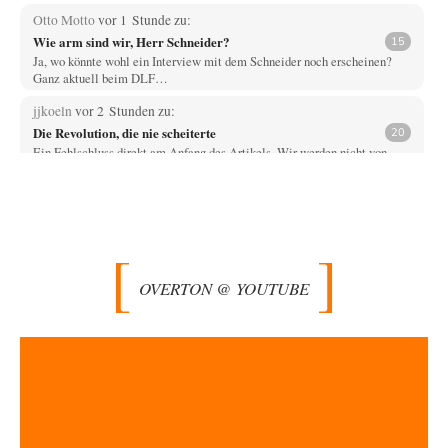
Otto Motto
vor 1 Stunde zu:
Wie arm sind wir, Herr Schneider?
15
Ja, wo könnte wohl ein Interview mit dem Schneider noch erscheinen?
Ganz aktuell beim DLF…
jjkoeln
vor 2 Stunden zu:
Die Revolution, die nie scheiterte
20
Ein Fehlschluss direkt am Anfang des Artikels. Wir werden nicht von
einem System gesteuert, sondern…
Mischa
vor 2 Stunden zu:
Russische Blockade des Schwarzen Meeres
21
Celler Loch, CSD-Anschlag, alles schon da für den 6.9. - jetzt fehlt
eigentlich nur nocjh…
OVERTON @ YOUTUBE
Kowolski
vor 2 Stunden zu:
Helmut Schelsky – Der Mann, der den Marxismus überlebte
26
Vor ca. 10 Jahren war ich einmal zum Tag der offenen Tür beim Institut
für…
Ute Plass
vor 2 Stunden zu:
Urteil des Bundesverwaltungsgerichts zur ewigen
34
Geheimhaltung
Gaby Weber stellt fest : "So ist das in der Bundesrepublik: von