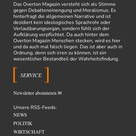
vertieft EU-Spaltung
Das Overton Magazin versteht sich als Stimme
Gratuliere, du hast erkannt wer hier der Bösewicht ist. Dann kann es ja
gegen Debatteneinengung und Moralismus. Es
gar nicht…
hinterfragt die allgemeinen Narrative und ist
dezidiert kein ideologisches Sprachrohr oder
Schattenland
vor 9 Stunden zu:
Verlautbarungsorgan, sondern fühlt sich der
Unkabarettistische Anstalten
1
Aufklärung verpflichtet. Da auch hinter dem
Dem schließe ich mich 100 pro an - das deutsche politische Kabarett ist
Overton Magazin Menschen stecken, wird es hier
tot (Lisa…
und da auch mal falsch liegen. Das ist aber auch in
YaSa
vor 10 Stunden zu:
Ordnung, denn sich irren zu können, ist ein
Dissonanzen
1
wesentlicher Bestandteil der Wahrheitsfindung.
Kleine Korrektur: Anders als Moshe Zuckermann schildet gab es in den
1960er und 1970er Jahren…
SERVICE
Wolfgang Wirth
vor 10 Stunden zu:
Entkernen, Umfunktionieren und (feindlich) Übernehmen
48
@Froschhaut Vielen Dank für Ihre freundlichen Worte. Ich nehme an,
Newsletter abonnieren ✉
dass ich dass stellvertretend auch…
ratzefatz
vor 12 Stunden zu:
Unsere RSS-Feeds:
Klimalüge und Klimadiktatur?
38
NEWS
Es gibt genau zwei Faktoren, die für unser Klima (eigentlich: die Klimata
POLITIK
der verschiedenen Klimazonen)…
WIRTSCHAFT
arth_
vor 13 Stunden zu: