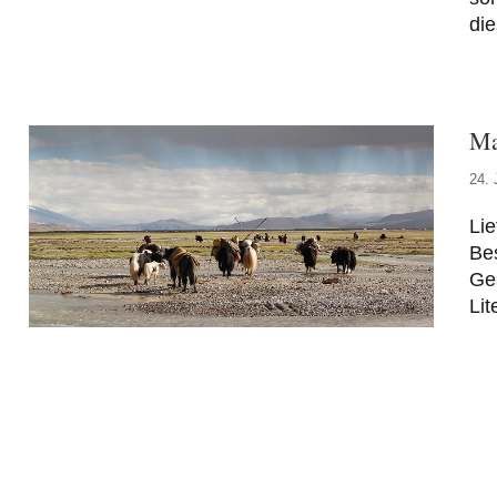
di
Ma
24. 
Lie
Bes
Ges
Lit