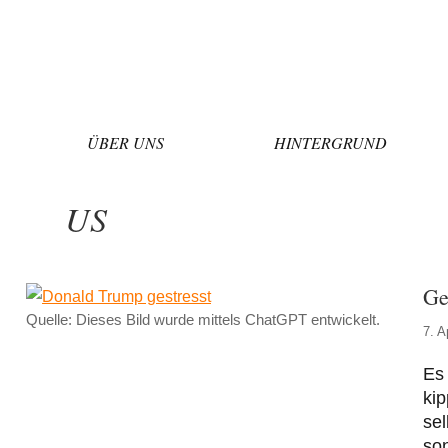
Zum
Inhalt
springen
ÜBER UNS
HINTERGRUND
US
Ge
Quelle: Dieses Bild wurde mittels ChatGPT entwickelt.
7. A
Es 
kip
sel
son