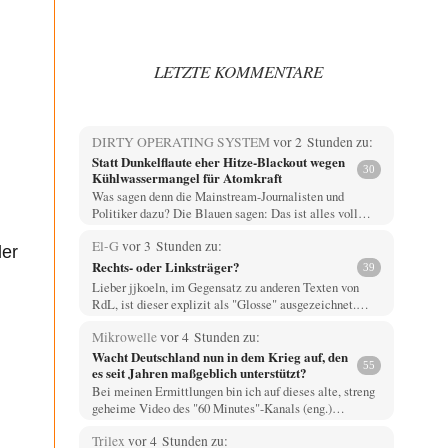
LETZTE KOMMENTARE
DIRTY OPERATING SYSTEM
vor 2 Stunden zu:
Statt Dunkelflaute eher Hitze-Blackout wegen
30
Kühlwassermangel für Atomkraft
Was sagen denn die Mainstream-Journalisten und
Politiker dazu? Die Blauen sagen: Das ist alles voll…
El-G
vor 3 Stunden zu:
ler
Rechts- oder Linksträger?
39
Lieber jjkoeln, im Gegensatz zu anderen Texten von
RdL, ist dieser explizit als "Glosse" ausgezeichnet.…
Mikrowelle
vor 4 Stunden zu:
Wacht Deutschland nun in dem Krieg auf, den
55
es seit Jahren maßgeblich unterstützt?
Bei meinen Ermittlungen bin ich auf dieses alte, streng
geheime Video des "60 Minutes"-Kanals (eng.)…
Trilex
vor 4 Stunden zu: