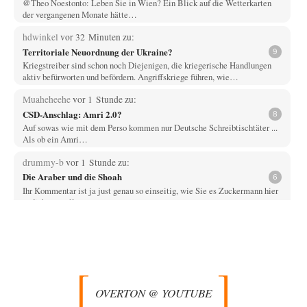
@Theo Noestonto: Leben Sie in Wien? Ein Blick auf die Wetterkarten
der vergangenen Monate hätte…
hdwinkel
vor 32 Minuten zu:
Territoriale Neuordnung der Ukraine?
9
Kriegstreiber sind schon noch Diejenigen, die kriegerische Handlungen
aktiv befürworten und befördern. Angriffskriege führen, wie…
Muaheheehe
vor 1 Stunde zu:
CSD-Anschlag: Amri 2.0?
8
Auf sowas wie mit dem Perso kommen nur Deutsche Schreibtischtäter ...
Als ob ein Amri…
drummy-b
vor 1 Stunde zu:
Die Araber und die Shoah
6
Ihr Kommentar ist ja just genau so einseitig, wie Sie es Zuckermann hier
andichten wollen:…
Here read this
vor 2 Stunden zu:
Wacht Deutschland nun in dem Krieg auf, den es seit Jahren
73
maßgeblich unterstützt?
Monarch Programm: Angeblich geht es auf die alten Ägypter zurück. Die
Priester haben den Pharao…
OVERTON @ YOUTUBE
Theo Noestonto
vor 2 Stunden zu: