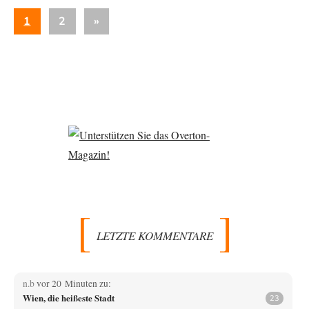
Seitennummerierung
Nächste
1
2
»
der
Beiträge
Beiträge
LETZTE KOMMENTARE
n.b
vor 20 Minuten zu:
Wien, die heißeste Stadt
23