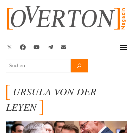
Zum
Inhalt
springen
Twitter
Facebook
YouTube
Telegram
Newsletter
Suchen
URSULA VON DER
LEYEN