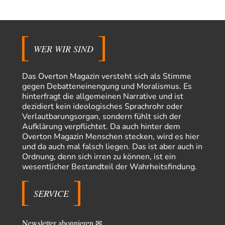
Bündnis"…
Frank Herbert
vor 7 Stunden zu:
Ein Bild der Friedensbewegung
15
Ich bin glücklich Deine Worte zu lesen! Ja,JA und noch einmal JAAA!
Neben Gandhi muss…
WER WIR SIND
Theo Noestonto
vor 8 Stunden zu:
Russische Blockade des Schwarzen Meeres
36
Das Overton Magazin versteht sich als Stimme
"Ohne tragfähige Argumentation wirds wohl eher nix mit dem
gegen Debatteneinengung und Moralismus. Es
„mainstraem näherbringen“…" Natürlich nicht! Da haben…
hinterfragt die allgemeinen Narrative und ist
dezidiert kein ideologisches Sprachrohr oder
Grottenolm
vor 9 Stunden zu:
Verlautbarungsorgan, sondern fühlt sich der
Die von Selenskij angeordnete 40-Tage-Operation hat den
67
Aufklärung verpflichtet. Da auch hinter dem
Krieg weiter eskaliert
Overton Magazin Menschen stecken, wird es hier
Natürlich ist Russland scheinbar zögerlich, inkonsequent, reagiert immer
nur . Aber es ist vielleicht, wie…
und da auch mal falsch liegen. Das ist aber auch in
Ordnung, denn sich irren zu können, ist ein
Patient 0
vor 14 Stunden zu:
wesentlicher Bestandteil der Wahrheitsfindung.
Helmut Schelsky – Der Mann, der den Marxismus überlebte
34
> Eine schwammige Kritik, die nicht an der Theorie nachweist, dass die
fehlerhaft oder unvollständig…
SERVICE
Conrad
vor 16 Stunden zu:
Entkernen, Umfunktionieren und (feindlich) Übernehmen
4
Newsletter abonnieren ✉