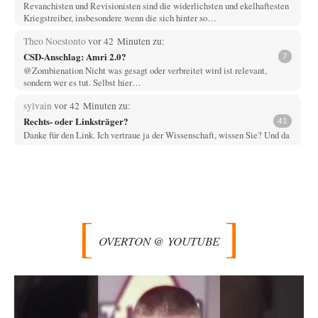
Revanchisten und Revisionisten sind die widerlichsten und ekelhaftesten
Kriegstreiber, insbesondere wenn die sich hinter so…
Theo Noestonto
vor 42 Minuten zu:
CSD-Anschlag: Amri 2.0?
7
@Zombienation Nicht was gesagt oder verbreitet wird ist relevant,
sondern wer es tut. Selbst hier…
sylvain
vor 42 Minuten zu:
Rechts- oder Linksträger?
41
Danke für den Link. Ich vertraue ja der Wissenschaft, wissen Sie? Und da
ist es…
Theo Noestonto
vor 52 Minuten zu:
Statt Dunkelflaute eher Hitze-Blackout wegen
63
Kühlwassermangel für Atomkraft
Was bewegt eigentlich die Redaktion, Leute wie "Vende" hier völlig
faktenfrei agieren zu lassen? Und…
OVERTON @ YOUTUBE
Ach so
vor 2 Stunden zu:
Die Macht der KI-Besitzer
12
"John Miles" benutzte das Wort Kontrolle als Aufhänger; darum bitte
nicht den unschuldigen Boten köpfen.…
Wolfgang Wirth
vor 3 Stunden zu: