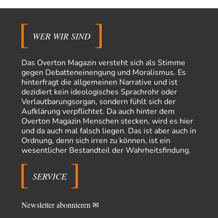
Der Deep-State braucht Feinde wie ein Fisch das Wasser. Und nichts
erschafft bessere Feinde als…
Ferdinand Wohlgewiehert
vor 1 Tag zu:
WER WIR SIND
Wie arm sind wir, Herr Schneider?
21
"Art. 20,1 GG: „Die Bundesrepublik Deutschland ist ein demokratischer
und sozialer Bundesstaat.“ Art. 14,2 GG:…
Das Overton Magazin versteht sich als Stimme
gegen Debatteneinengung und Moralismus. Es
Peter Müller
vor 1 Tag zu:
Der Krieg aus dem Baumarkt: Wie billige Drohnen die
hinterfragt die allgemeinen Narrative und ist
1
Militärmacht verändern
dezidiert kein ideologisches Sprachrohr oder
Warum werden wichtigere Fragen nicht gestellt? Auch die KI könnte mir
Verlautbarungsorgan, sondern fühlt sich der
nur sagen, was die…
Aufklärung verpflichtet. Da auch hinter dem
Overton Magazin Menschen stecken, wird es hier
Claire Grube
vor 1 Tag zu:
und da auch mal falsch liegen. Das ist aber auch in
»Der freie Wille ist ein Mythos«
8
Ordnung, denn sich irren zu können, ist ein
Rrrrrrichtig: Kritik am Chef und Du wirst exkludiert. Ein typischer
wesentlicher Bestandteil der Wahrheitsfindung.
Schulterklopferblog. Wer wie Herr Erdmann…
Platons Sokrates
vor 1 Tag zu:
SERVICE
Die Revolution, die nie scheiterte
13
Es gibt 3 Arten von Freiheit: die geistige ,die seelische und die physische.
Man darf…
Newsletter abonnieren ✉