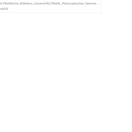
f%C3%A4lische_Wilhelms_Universit%C3%A4t,_Philosophisches_Seminar_-
sa/4.0/