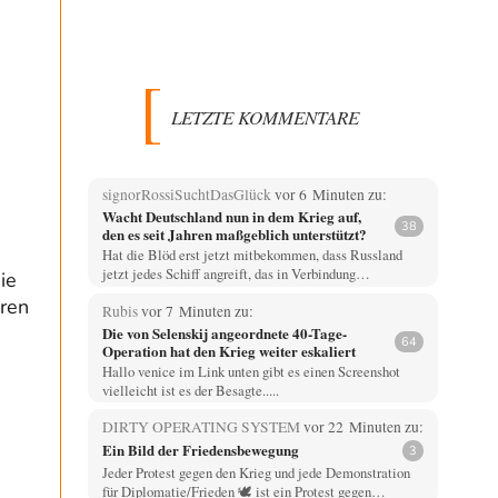
LETZTE KOMMENTARE
signorRossiSuchtDasGlück
vor 6 Minuten zu:
Wacht Deutschland nun in dem Krieg auf,
38
den es seit Jahren maßgeblich unterstützt?
Hat die Blöd erst jetzt mitbekommen, dass Russland
jetzt jedes Schiff angreift, das in Verbindung…
ie
oren
Rubis
vor 7 Minuten zu:
Die von Selenskij angeordnete 40-Tage-
64
Operation hat den Krieg weiter eskaliert
Hallo venice im Link unten gibt es einen Screenshot
vielleicht ist es der Besagte.....
DIRTY OPERATING SYSTEM
vor 22 Minuten zu:
Ein Bild der Friedensbewegung
3
Jeder Protest gegen den Krieg und jede Demonstration
für Diplomatie/Frieden 🕊️ ist ein Protest gegen…