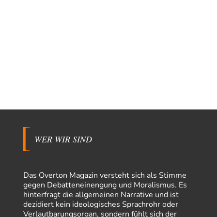
WER WIR SIND
Das Overton Magazin versteht sich als Stimme
gegen Debatteneinengung und Moralismus. Es
hinterfragt die allgemeinen Narrative und ist
dezidiert kein ideologisches Sprachrohr oder
Verlautbarungsorgan, sondern fühlt sich der