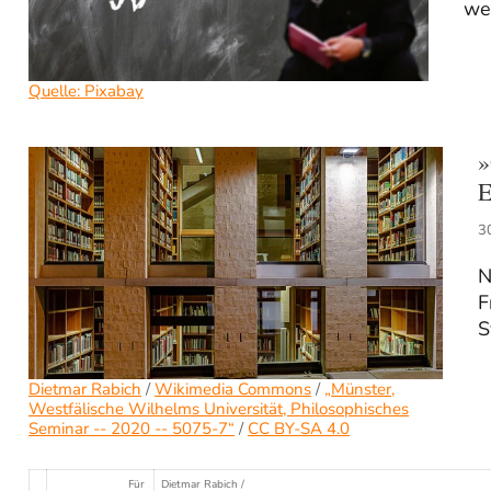
wei
Quelle: Pixabay
»
E
3
N
F
S
Dietmar Rabich
/
Wikimedia Commons
/
„Münster,
Westfälische Wilhelms Universität, Philosophisches
Seminar -- 2020 -- 5075-7“
/
CC BY-SA 4.0
Für
Dietmar Rabich /