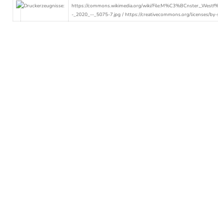
Druckerzeugnisse:
https://commons.wikimedia.org/wiki/File:M%C3%BCnster,_West
-_2020_--_5075-7.jpg
/
https://creativecommons.org/licenses/by-