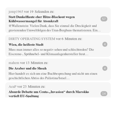
jemp1965
vor 19 Sekunden zu:
Statt Dunkelflaute eher Hitze-Blackout wegen
57
Kühlwassermangel für Atomkraft
@Wallenstein: Vielen Dank, dass Sie einmal die Dreckigkeit und
gravierenden Umweltfolgen des Uran-Bergbaus thematisieren. Ein…
DIRTY OPERATING SYSTEM
vor 6 Minuten zu:
Wien, die heißeste Stadt
4
Muss man immer alles so negativ sehen und schlechtreden? Die
Eiscreme-, Sprühnebel- und Klimaanlagenhersteller freut…
mahem
vor 13 Minuten zu:
Die Araber und die Shoah
4
Hier handelt es sich um eine Buchbesprechung und nicht um einen
geschichtlichen Abriss des Palästina/Israel…
AeaP
vor 23 Minuten zu:
Absurde Debatte um Ceuta-„Invasion“ durch Marokko
14
vertieft EU-Spaltung
Jetzt versuchen "interessierte Kreise" Georg Restle fertigzumachen, der
in der Ceuta-Angelegenheit von einem "US-israelisch-marokkanischen
Bündnis"…