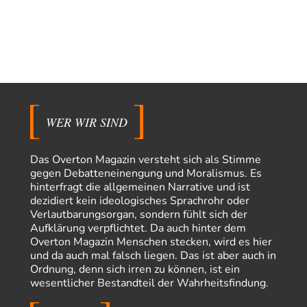
Theo Noestonto
vor 2 Stunden zu:
Russische Blockade des Schwarzen Meeres
36
"Ohne tragfähige Argumentation wirds wohl eher nix mit dem
„mainstraem näherbringen“…" Natürlich nicht! Da haben…
Grottenolm
vor 3 Stunden zu:
Die von Selenskij angeordnete 40-Tage-Operation hat den
67
Krieg weiter eskaliert
Natürlich ist Russland scheinbar zögerlich, inkonsequent, reagiert immer
nur . Aber es ist vielleicht, wie…
WER WIR SIND
Patient 0
vor 8 Stunden zu:
Helmut Schelsky – Der Mann, der den Marxismus überlebte
34
Das Overton Magazin versteht sich als Stimme
> Eine schwammige Kritik, die nicht an der Theorie nachweist, dass die
gegen Debatteneinengung und Moralismus. Es
fehlerhaft oder unvollständig…
hinterfragt die allgemeinen Narrative und ist
dezidiert kein ideologisches Sprachrohr oder
Conrad
vor 10 Stunden zu:
Verlautbarungsorgan, sondern fühlt sich der
Entkernen, Umfunktionieren und (feindlich) Übernehmen
17
Aufklärung verpflichtet. Da auch hinter dem
Die NATO-Manöver gibt es noch. Mehr, als, zuvor, größere, nur eben jetzt
Overton Magazin Menschen stecken, wird es hier
ein paar tausend…
und da auch mal falsch liegen. Das ist aber auch in
Torsten
vor 20 Stunden zu:
Ordnung, denn sich irren zu können, ist ein
Urteil des Bundesverwaltungsgerichts zur ewigen
wesentlicher Bestandteil der Wahrheitsfindung.
18
Geheimhaltung
Der Deep-State braucht Feinde wie ein Fisch das Wasser. Und nichts