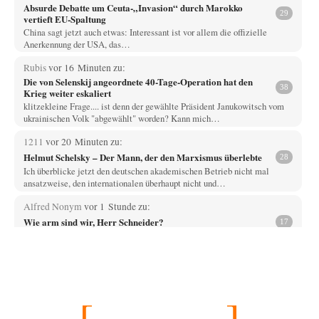
Absurde Debatte um Ceuta-„Invasion“ durch Marokko
29
vertieft EU-Spaltung
China sagt jetzt auch etwas: Interessant ist vor allem die offizielle
Anerkennung der USA, das…
Rubis
vor 16 Minuten zu:
Die von Selenskij angeordnete 40-Tage-Operation hat den
38
Krieg weiter eskaliert
klitzekleine Frage.... ist denn der gewählte Präsident Janukowitsch vom
ukrainischen Volk "abgewählt" worden? Kann mich…
1211
vor 20 Minuten zu:
Helmut Schelsky – Der Mann, der den Marxismus überlebte
28
Ich überblicke jetzt den deutschen akademischen Betrieb nicht mal
ansatzweise, den internationalen überhaupt nicht und…
Alfred Nonym
vor 1 Stunde zu:
Wie arm sind wir, Herr Schneider?
17
Na das ist doch eine echte soziale Ader. Solche Sozialisten hatten wir
schon zwei Mal,…
jjkoeln
vor 6 Stunden zu:
Russische Blockade des Schwarzen Meeres
25
Die witzigste Form der ukrainischen Klage ist, dass Schiffe, die unter der
Flagge eines Drittstaates…