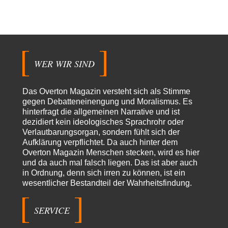
Subversionsoperation
Gut, dass Sie »Schande« geschrieben haben und nicht „Scheitern“, denn
das war und ist es…
Modulation
vor 13 Stunden zu:
From Field to Glass – Bio hochprozentig
6
statt Kaffeefahrten in die Lüneburger Heide bald Einschiffungen ab
Ostende zur Abfüllung mit Whiksy samt…
WER WIR SIND
Stefan M
vor 14 Stunden zu:
Masseninvasion von Ceuta: Ein organisierter Angriff
2
Das Overton Magazin versteht sich als Stimme
Ja ja, das ist der Fluch der schönen neuen Smartphone-Zeit. Einer ruft und
gegen Debatteneinengung und Moralismus. Es
Zehntausende dackeln…
hinterfragt die allgemeinen Narrative und ist
dezidiert kein ideologisches Sprachrohr oder
Adel verpflichtet
vor 16 Stunden zu:
Verlautbarungsorgan, sondern fühlt sich der
»Der freie Wille ist ein Mythos«
70
Aufklärung verpflichtet. Da auch hinter dem
Vielen Dank, hatte ich nicht auf dem Schirm, weil ich ihn nicht mehr
lese. Beweist…
Overton Magazin Menschen stecken, wird es hier
und da auch mal falsch liegen. Das ist aber auch
Schattenland
vor 19 Stunden zu:
in Ordnung, denn sich irren zu können, ist ein
Unkabarettistische Anstalten
1
wesentlicher Bestandteil der Wahrheitsfindung.
Dem schließe ich mich 100 pro an - das deutsche politische Kabarett ist
tot (Lisa…
SERVICE
YaSa
vor 20 Stunden zu:
Dissonanzen
1