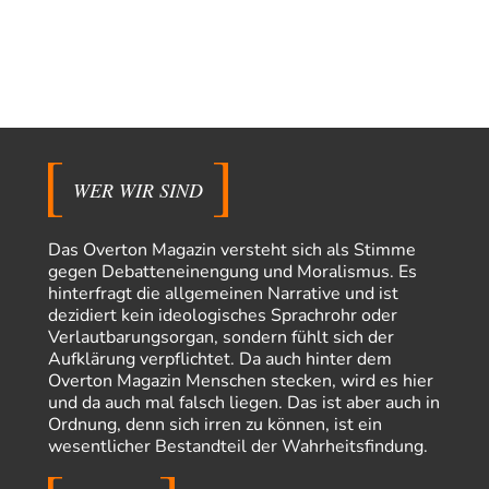
Theo Noestonto
vor 2 Stunden zu:
Russische Blockade des Schwarzen Meeres
36
"Ohne tragfähige Argumentation wirds wohl eher nix mit dem
„mainstraem näherbringen“…" Natürlich nicht! Da haben…
Grottenolm
vor 3 Stunden zu:
Die von Selenskij angeordnete 40-Tage-Operation hat den
67
Krieg weiter eskaliert
Natürlich ist Russland scheinbar zögerlich, inkonsequent, reagiert immer
nur . Aber es ist vielleicht, wie…
WER WIR SIND
Patient 0
vor 8 Stunden zu:
Helmut Schelsky – Der Mann, der den Marxismus überlebte
34
Das Overton Magazin versteht sich als Stimme
> Eine schwammige Kritik, die nicht an der Theorie nachweist, dass die
gegen Debatteneinengung und Moralismus. Es
fehlerhaft oder unvollständig…
hinterfragt die allgemeinen Narrative und ist
dezidiert kein ideologisches Sprachrohr oder
Conrad
vor 10 Stunden zu:
Verlautbarungsorgan, sondern fühlt sich der
Entkernen, Umfunktionieren und (feindlich) Übernehmen
17
Aufklärung verpflichtet. Da auch hinter dem
Die NATO-Manöver gibt es noch. Mehr, als, zuvor, größere, nur eben jetzt
Overton Magazin Menschen stecken, wird es hier
ein paar tausend…
und da auch mal falsch liegen. Das ist aber auch in
Torsten
vor 21 Stunden zu:
Ordnung, denn sich irren zu können, ist ein
Urteil des Bundesverwaltungsgerichts zur ewigen
wesentlicher Bestandteil der Wahrheitsfindung.
16
Geheimhaltung
Der Deep-State braucht Feinde wie ein Fisch das Wasser. Und nichts