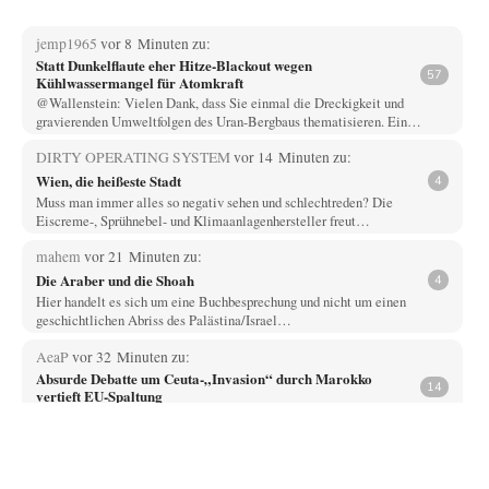
jemp1965
vor 8 Minuten zu:
Statt Dunkelflaute eher Hitze-Blackout wegen
57
Kühlwassermangel für Atomkraft
@Wallenstein: Vielen Dank, dass Sie einmal die Dreckigkeit und
gravierenden Umweltfolgen des Uran-Bergbaus thematisieren. Ein…
DIRTY OPERATING SYSTEM
vor 14 Minuten zu:
Wien, die heißeste Stadt
4
Muss man immer alles so negativ sehen und schlechtreden? Die
Eiscreme-, Sprühnebel- und Klimaanlagenhersteller freut…
mahem
vor 21 Minuten zu:
Die Araber und die Shoah
4
Hier handelt es sich um eine Buchbesprechung und nicht um einen
geschichtlichen Abriss des Palästina/Israel…
AeaP
vor 32 Minuten zu:
Absurde Debatte um Ceuta-„Invasion“ durch Marokko
14
vertieft EU-Spaltung
Jetzt versuchen "interessierte Kreise" Georg Restle fertigzumachen, der
in der Ceuta-Angelegenheit von einem "US-israelisch-marokkanischen
Bündnis"…
Adel verpflichtet
vor 1 Stunde zu: