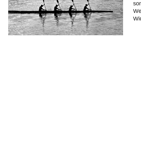
son
Wei
Wi