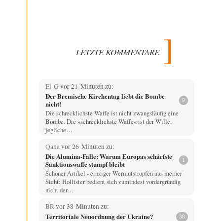
LETZTE KOMMENTARE
El-G
vor 21 Minuten zu:
Der Bremische Kirchentag liebt die Bombe
9
nicht!
Die schrecklichste Waffe ist nicht zwangsläufig eine
Bombe. Die »schrecklichste Waffe« ist der Wille,
jegliche…
Qana
vor 26 Minuten zu:
Die Alumina-Falle: Warum Europas schärfste
1
Sanktionswaffe stumpf bleibt
Schöner Artikel - einziger Wermutstropfen aus meiner
Sicht: Hollister bedient sich zumindest vordergründig
nicht der…
BR
vor 38 Minuten zu:
Territoriale Neuordnung der Ukraine?
38