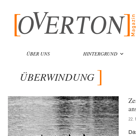
Zum
Inhalt
springen
ÜBER UNS
HINTERGRUND
ÜBERWINDUNG
Ze
an
22.
Das