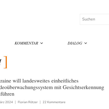
Suchen
KOMMENTAR
DIALOG
M
raine will landesweites einheitliches
deoüberwachungssystem mit Gesichtserkennung
nführen
März 2024
Florian Rötzer
22 Kommentare