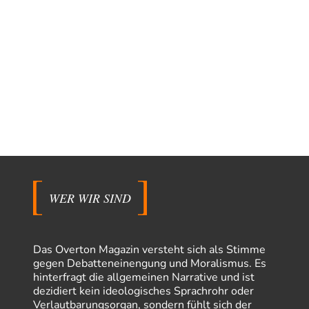
WER WIR SIND
Das Overton Magazin versteht sich als Stimme
gegen Debatteneinengung und Moralismus. Es
hinterfragt die allgemeinen Narrative und ist
dezidiert kein ideologisches Sprachrohr oder
Verlautbarungsorgan, sondern fühlt sich der