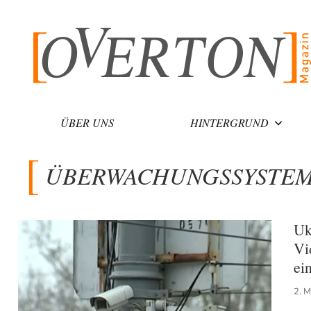
Zum
Inhalt
springen
ÜBER UNS
HINTERGRUND
ÜBERWACHUNGSSYSTE
Uk
Vi
ei
2. 