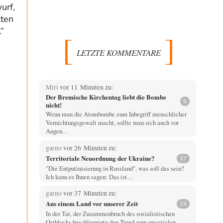
urf,
lten
“
LETZTE KOMMENTARE
Miri
vor 11 Minuten zu:
Der Bremische Kirchentag liebt die Bombe
8
nicht!
Wenn man die Atombombe zum Inbegriff menschlicher
Vernichtungsgewalt macht, sollte man sich auch vor
Augen…
garno
vor 26 Minuten zu:
Territoriale Neuordnung der Ukraine?
37
"Die Entputinisierung in Russland", was soll das sein?
Ich kann es Ihnen sagen: Das ist…
garno
vor 37 Minuten zu:
Aus einem Land vor unserer Zeit
24
In der Tat, der Zusammenbruch des sozialistischen
Ostblocks beschleunigte den Trend zum unsozialen