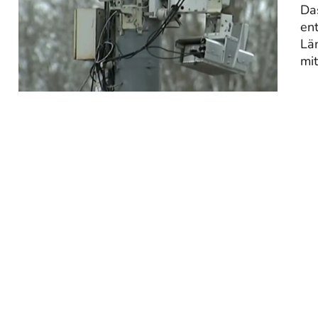
Das
ent
Län
mit