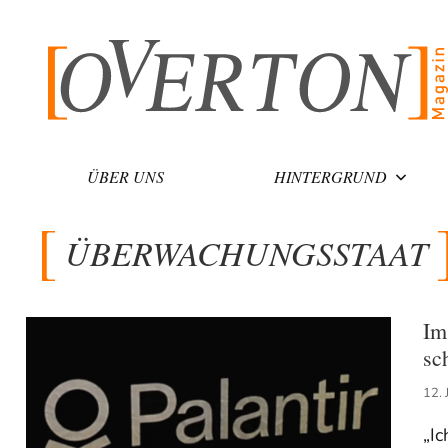
Zum
Inhalt
springen
ÜBER UNS
HINTERGRUND
ÜBERWACHUNGSSTAAT
Im
sc
12. 
„Ic