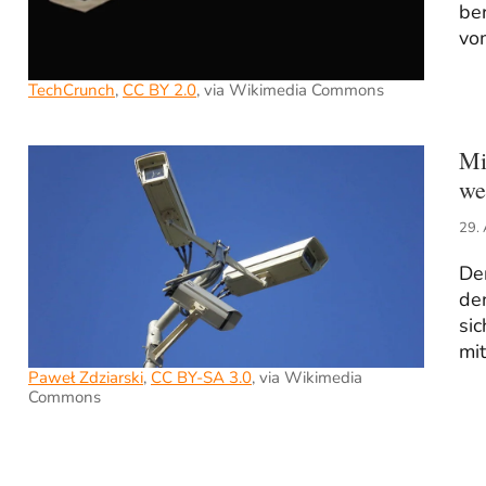
be
vo
TechCrunch
,
CC BY 2.0
, via Wikimedia Commons
Mi
we
29.
De
den
sic
mit
Paweł Zdziarski
,
CC BY-SA 3.0
, via Wikimedia
Commons