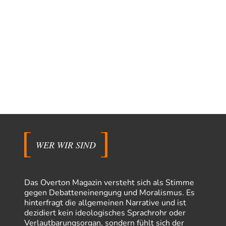
WER WIR SIND
Das Overton Magazin versteht sich als Stimme
gegen Debatteneinengung und Moralismus. Es
hinterfragt die allgemeinen Narrative und ist
dezidiert kein ideologisches Sprachrohr oder
Verlautbarungsorgan, sondern fühlt sich der