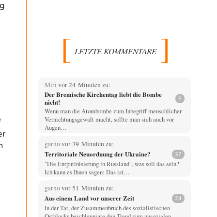
ng
LETZTE KOMMENTARE
Miri
vor 24 Minuten zu:
Der Bremische Kirchentag liebt die Bombe
8
nicht!
Wenn man die Atombombe zum Inbegriff menschlicher
Vernichtungsgewalt macht, sollte man sich auch vor
f
Augen…
er
garno
vor 39 Minuten zu:
m
Territoriale Neuordnung der Ukraine?
37
"Die Entputinisierung in Russland", was soll das sein?
Ich kann es Ihnen sagen: Das ist…
garno
vor 51 Minuten zu:
Aus einem Land vor unserer Zeit
24
In der Tat, der Zusammenbruch des sozialistischen
Ostblocks beschleunigte den Trend zum unsozialen