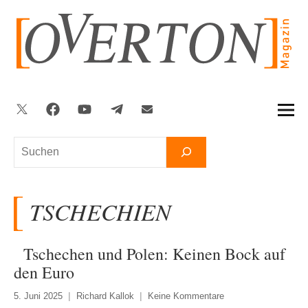
Zum
Inhalt
springen
Twitter
Facebook
YouTube
Telegram
Newsletter
Suchen
TSCHECHIEN
Tschechen und Polen: Keinen Bock auf
den Euro
5. Juni 2025
Richard Kallok
Keine Kommentare