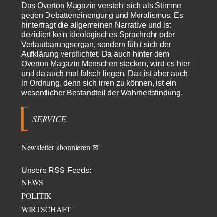
Russische Blockade des Schwarzen Meeres
36
Das Overton Magazin versteht sich als Stimme
"Ohne tragfähige Argumentation wirds wohl eher nix mit dem
gegen Debatteneinengung und Moralismus. Es
„mainstraem näherbringen“…" Natürlich nicht! Da haben…
hinterfragt die allgemeinen Narrative und ist
dezidiert kein ideologisches Sprachrohr oder
Grottenolm
vor 11 Stunden zu:
Verlautbarungsorgan, sondern fühlt sich der
Die von Selenskij angeordnete 40-Tage-Operation hat den
67
Aufklärung verpflichtet. Da auch hinter dem
Krieg weiter eskaliert
Natürlich ist Russland scheinbar zögerlich, inkonsequent, reagiert immer
Overton Magazin Menschen stecken, wird es hier
nur . Aber es ist vielleicht, wie…
und da auch mal falsch liegen. Das ist aber auch
in Ordnung, denn sich irren zu können, ist ein
Patient 0
vor 17 Stunden zu:
wesentlicher Bestandteil der Wahrheitsfindung.
Helmut Schelsky – Der Mann, der den Marxismus überlebte
34
> Eine schwammige Kritik, die nicht an der Theorie nachweist, dass die
fehlerhaft oder unvollständig…
SERVICE
Conrad
vor 19 Stunden zu:
Entkernen, Umfunktionieren und (feindlich) Übernehmen
3
Newsletter abonnieren ✉
Die NATO-Manöver gibt es noch. Mehr, als, zuvor, größere, nur eben jetzt
ein paar tausend…
Unsere RSS-Feeds:
Torsten
vor 1 Tag zu:
NEWS
Urteil des Bundesverwaltungsgerichts zur ewigen
7
Geheimhaltung
POLITIK
Der Deep-State braucht Feinde wie ein Fisch das Wasser. Und nichts
WIRTSCHAFT
erschafft bessere Feinde als…