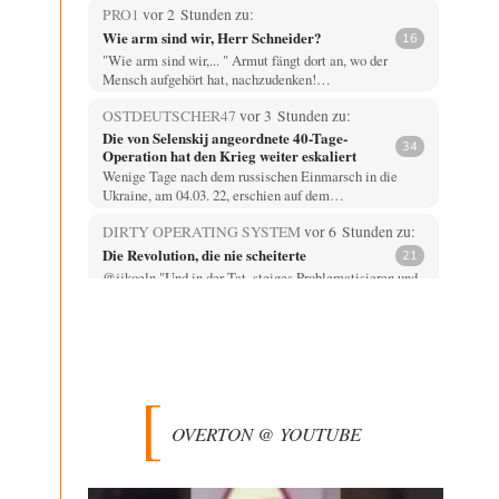
PRO1
vor 2 Stunden zu:
Wie arm sind wir, Herr Schneider?
16
"Wie arm sind wir,... " Armut fängt dort an, wo der
Mensch aufgehört hat, nachzudenken!…
OSTDEUTSCHER47
vor 3 Stunden zu:
Die von Selenskij angeordnete 40-Tage-
34
Operation hat den Krieg weiter eskaliert
Wenige Tage nach dem russischen Einmarsch in die
Ukraine, am 04.03. 22, erschien auf dem…
DIRTY OPERATING SYSTEM
vor 6 Stunden zu:
Die Revolution, die nie scheiterte
21
@jjkoeln "Und in der Tat, steiges Problematisieren und
die letzten Winkel analysieren ist nicht hilfreich.…
Bernie
vor 6 Stunden zu:
Der Anschlag auf eine Lebenslüge
3
@Thomas Danke für den hilfreichen Hinweis ;-) Ob
Hamed Abdel-Samad seine Thesen von Ex-US-
Präsident Bush…
OVERTON @ YOUTUBE
Klau-Die
vor 6 Stunden zu:
Helmut Schelsky – Der Mann, der den
27
Marxismus überlebte