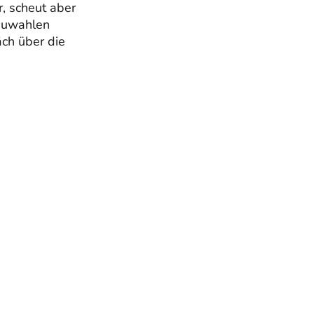
r, scheut aber
Neuwahlen
äch über die