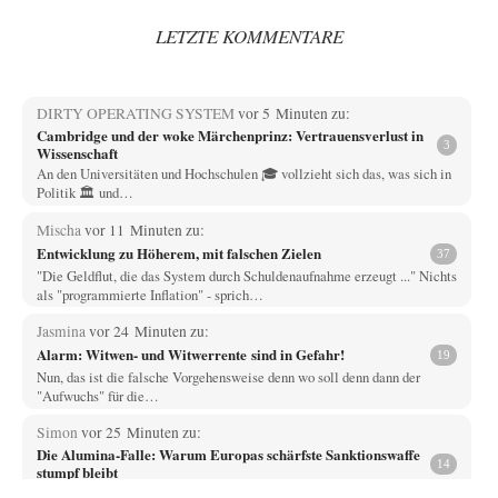
LETZTE KOMMENTARE
DIRTY OPERATING SYSTEM
vor 5 Minuten zu:
Cambridge und der woke Märchenprinz: Vertrauensverlust in
3
Wissenschaft
An den Universitäten und Hochschulen 🎓 vollzieht sich das, was sich in
Politik 🏛️ und…
Mischa
vor 11 Minuten zu:
Entwicklung zu Höherem, mit falschen Zielen
37
"Die Geldflut, die das System durch Schuldenaufnahme erzeugt ..." Nichts
als "programmierte Inflation" - sprich…
Jasmina
vor 24 Minuten zu:
Alarm: Witwen- und Witwerrente sind in Gefahr!
19
Nun, das ist die falsche Vorgehensweise denn wo soll denn dann der
"Aufwuchs" für die…
Simon
vor 25 Minuten zu:
Die Alumina-Falle: Warum Europas schärfste Sanktionswaffe
14
stumpf bleibt
" Da die ukrainische Armee zahlreiche Airbus-Maschinen einsetzt, ist