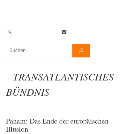
Zum
Inhalt
springen
Twitter
Facebook
YouTube
Telegram
Newsletter
Suchen
TRANSATLANTISCHES
BÜNDNIS
Panam: Das Ende der europäischen
Illusion