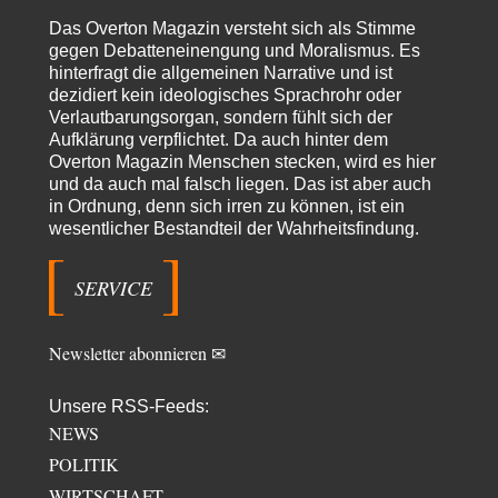
From Field to Glass – Bio hochprozentig
5
Das Overton Magazin versteht sich als Stimme
Jetzt gib hier mal nicht den Beckmesser. Die meinen das doch gar nicht
so -…
gegen Debatteneinengung und Moralismus. Es
hinterfragt die allgemeinen Narrative und ist
Frank Herbert
vor 6 Stunden zu:
dezidiert kein ideologisches Sprachrohr oder
Urteil des Bundesverwaltungsgerichts zur ewigen
Verlautbarungsorgan, sondern fühlt sich der
33
Geheimhaltung
Aufklärung verpflichtet. Da auch hinter dem
Es gab überhaupt KEINE Entnazifizierung der Deutschen Justiz nach
Overton Magazin Menschen stecken, wird es hier
Kriegsende! Und es hätte auch keine…
und da auch mal falsch liegen. Das ist aber auch
ratzefatz
vor 7 Stunden zu:
in Ordnung, denn sich irren zu können, ist ein
Klimalüge und Klimadiktatur?
wesentlicher Bestandteil der Wahrheitsfindung.
59
Es gibt genau zwei Faktoren, die für unser Klima (eigentlich: die Klimata
der verschiedenen Klimazonen)…
SERVICE
arth_
vor 8 Stunden zu:
Sollte Bundeswehrwerbung verboten werden?
33
Nr. 6 halte ich für thematisch verfehlt. Unabhängig davon wie man zu
Newsletter abonnieren ✉
Saudibarbarien oder der…
W. Heines
vor 8 Stunden zu:
Unsere RSS-Feeds:
Junglöwen des Kalifats
NEWS
3
Vielen Dank an die Autoren des Artikels dafür, daß sie die Situation einer
POLITIK
Ethnie beleuchten,…
WIRTSCHAFT