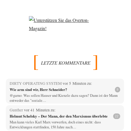
LETZTE KOMMENTARE
DIRTY OPERATING SYSTEM
vor 5 Minuten zu:
Wie arm sind wir, Herr Schneider?
9
@garno: Was sollen Hauser und Kienzle dazu sagen? Dann ist der Mann
entweder das "soziale…
Gunther
vor 41 Minuten zu:
Helmut Schelsky – Der Mann, der den Marxismus überlebte
22
Man kann vieles Karl Marx vorwerfen, doch eines nicht: dass
Entwicklungen stattfinden, 150 Jahre nach…