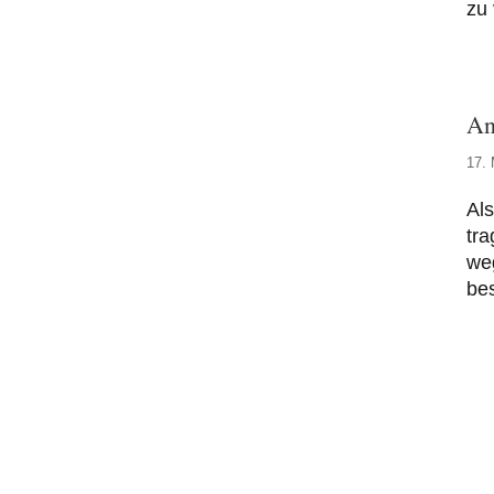
zu 
An
17.
Als
tr
weg
bes