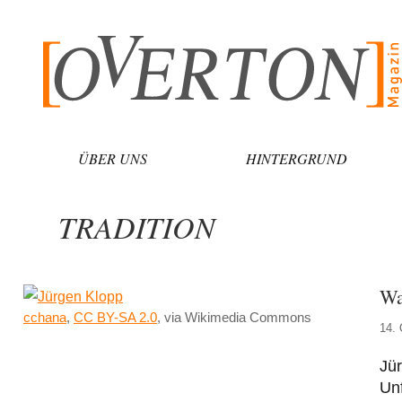
Zum
Inhalt
springen
ÜBER UNS
HINTERGRUND
TRADITION
Wa
cchana
,
CC BY-SA 2.0
, via Wikimedia Commons
14. 
Jür
Unf