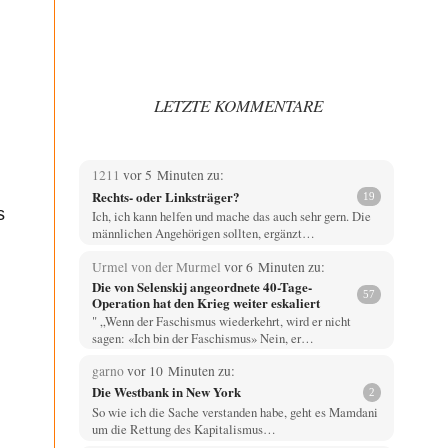
LETZTE KOMMENTARE
1211
vor 5 Minuten zu:
Rechts- oder Linksträger?
19
s
Ich, ich kann helfen und mache das auch sehr gern. Die
männlichen Angehörigen sollten, ergänzt…
Urmel von der Murmel
vor 6 Minuten zu:
Die von Selenskij angeordnete 40-Tage-
57
Operation hat den Krieg weiter eskaliert
" „Wenn der Faschismus wiederkehrt, wird er nicht
sagen: «Ich bin der Faschismus» Nein, er…
garno
vor 10 Minuten zu:
Die Westbank in New York
2
So wie ich die Sache verstanden habe, geht es Mamdani
um die Rettung des Kapitalismus…