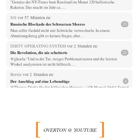
"Gemäss der NY-Times baut Russland im Monat 120 ballistische
Raketen. Das macht im Jahr ca.…
StS
vor 57 Minuten zu:
Russische Blockade des Schwarzen Meeres
23
Man sollte Geduld nicht mit Schwäche verwechseln. In einem
Abnutzungskrieg gibt es keinen Sieger, aber…
DIRTY OPERATING SYSTEM
vor 2 Stunden zu:
Die Revolution, die nie scheiterte
21
@jjkoeln "Und in der Tat, steiges Problematisieren und die letzten
Winkel analysieren ist nicht hilfreich.…
Bernie
vor 2 Stunden zu:
Der Anschlag auf eine Lebenslüge
4
@Thomas Danke für den hilfreichen Hinweis ;-) Ob Hamed Abdel-Samad
seine Thesen von Ex-US-Präsident Bush…
Klau-Die
vor 3 Stunden zu:
Helmut Schelsky – Der Mann, der den Marxismus überlebte
27
Er fragte, wem Fabriken gehören. Die Gegenwart zwingt zu einer anderen
Frage: Wer besitzt die…
OVERTON @ YOUTUBE
DIRTY OPERATING SYSTEM
vor 4 Stunden zu:
Morgen kommt der Russe, wir müssen alle sterben!
62