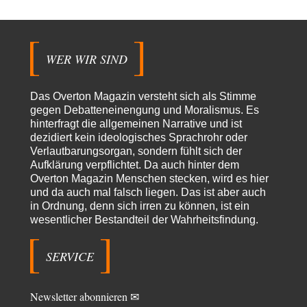
Stefan M
vor 7 Stunden zu:
Masseninvasion von Ceuta: Ein organisierter Angriff
3
Ja ja, das ist der Fluch der schönen neuen Smartphone-Zeit. Einer ruft und
Zehntausende dackeln…
WER WIR SIND
Adel verpflichtet
vor 8 Stunden zu:
»Der freie Wille ist ein Mythos«
70
Vielen Dank, hatte ich nicht auf dem Schirm, weil ich ihn nicht mehr
Das Overton Magazin versteht sich als Stimme
lese. Beweist…
gegen Debatteneinengung und Moralismus. Es
hinterfragt die allgemeinen Narrative und ist
garno
vor 10 Stunden zu:
dezidiert kein ideologisches Sprachrohr oder
Absurde Debatte um Ceuta-„Invasion“ durch Marokko
28
Verlautbarungsorgan, sondern fühlt sich der
vertieft EU-Spaltung
Aufklärung verpflichtet. Da auch hinter dem
Gratuliere, du hast erkannt wer hier der Bösewicht ist. Dann kann es ja
gar nicht…
Overton Magazin Menschen stecken, wird es hier
und da auch mal falsch liegen. Das ist aber auch
Schattenland
vor 11 Stunden zu:
in Ordnung, denn sich irren zu können, ist ein
Unkabarettistische Anstalten
1
wesentlicher Bestandteil der Wahrheitsfindung.
Dem schließe ich mich 100 pro an - das deutsche politische Kabarett ist
tot (Lisa…
SERVICE
YaSa
vor 12 Stunden zu:
Dissonanzen
1
Kleine Korrektur: Anders als Moshe Zuckermann schildet gab es in den
Newsletter abonnieren ✉
1960er und 1970er Jahren…