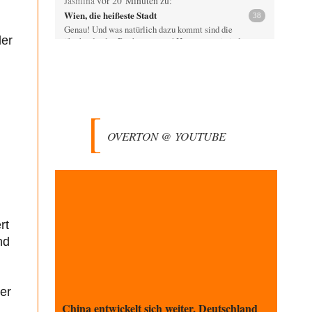
Jasmina
vor 20 Minuten zu:
Wien, die heißeste Stadt
38
Genau! Und was natürlich dazu kommt sind die
ler
überbordenden Rechenzentren! Heute muss ja jeder
wegen…
n
Qana
vor 58 Minuten zu:
Der Bremische Kirchentag liebt die Bombe
4
nicht!
Sorry, Peter Bürger, für den Mißbrauch deiner überaus
rechtschaffenen Darstellung und deines Berichtes, aber
OVERTON @ YOUTUBE
vielleicht…
Klau-Die
vor 1 Stunde zu:
Statt Dunkelflaute eher Hitze-Blackout wegen
71
Kühlwassermangel für Atomkraft
Würden PV-Anlagen zu Marktbedingungen betrieben,
würden sie sich beim derzeitigen Ausbaustand kaum
lohnen. Ob sich…
rt
nd
Theo Noestonto
vor 2 Stunden zu:
Die Macht der KI-Besitzer
17
@DIRTY OPERATING SYSTEM Ihre Argumentation
teile ich, soweit wir uns auf den aktuellen Moment
er
beziehen.…
China entwickelt sich weiter, Deutschland