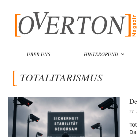
Zum
Inhalt
springen
ÜBER UNS
HINTERGRUND
TOTALITARISMUS
De
27. 
Tot
Dab