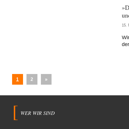
»D
un
15.
Wi
der
Seitennummerierung
Nächste
1
2
»
der
Beiträge
Beiträge
WER WIR SIND