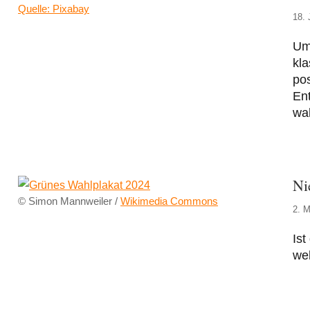
Quelle: Pixabay
18. 
Umg
kla
pos
Ent
wa
Nie
© Simon Mannweiler /
Wikimedia Commons
2. M
Ist
we