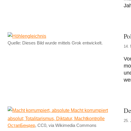
Jah
Po
Quelle: Dieses Bild wurde mittels Grok entwickelt.
14.
Vo
mod
und
we
De
25. 
ОстапБендер
, CC0, via Wikimedia Commons