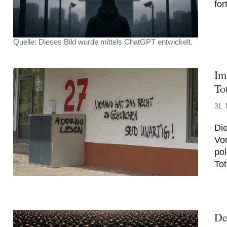
for
Quelle: Dieses Bild wurde mittels ChatGPT entwickelt.
Im
To
31. 
Die
Vor
pol
Tot
De