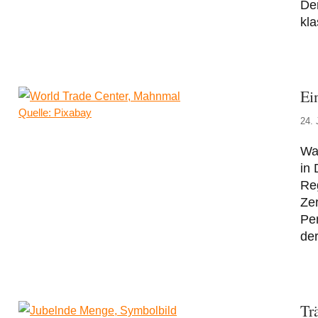
Der
kla
Ei
Quelle: Pixabay
24. 
Wa
in 
Reg
Zer
Pe
der
Tr