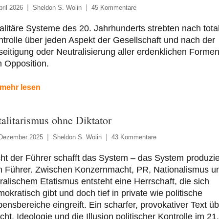
pril 2026
Sheldon S. Wolin
45 Kommentare
alitäre Systeme des 20. Jahrhunderts strebten nach tota
trolle über jeden Aspekt der Gesellschaft und nach der
eitigung oder Neutralisierung aller erdenklichen Forme
 Opposition.
mehr lesen
talitarismus ohne Diktator
 Dezember 2025
Sheldon S. Wolin
43 Kommentare
ht der Führer schafft das System – das System produzie
n Führer. Zwischen Konzernmacht, PR, Nationalismus u
alischem Etatismus entsteht eine Herrschaft, die sich
okratisch gibt und doch tief in private wie politische
ensbereiche eingreift. Ein scharfer, provokativer Text üb
ht, Ideologie und die Illusion politischer Kontrolle im 21.