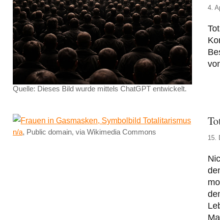
4. A
Tot
Kon
Bes
von
Quelle: Dieses Bild wurde mittels ChatGPT entwickelt.
To
n/a
, Public domain, via Wikimedia Commons
15.
Nic
de
mor
dem
Leb
Mac