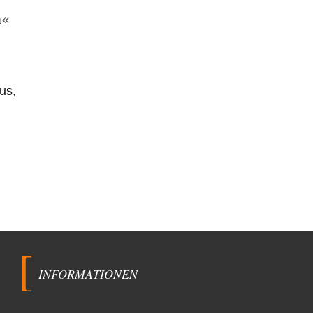
GG:…
h«
us,
INFORMATIONEN