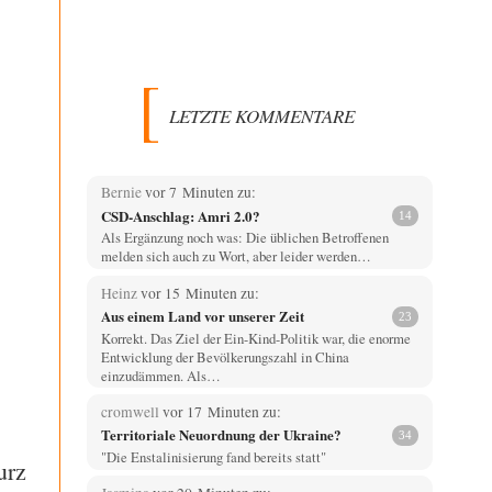
LETZTE KOMMENTARE
Bernie
vor 7 Minuten zu:
CSD-Anschlag: Amri 2.0?
14
Als Ergänzung noch was: Die üblichen Betroffenen
melden sich auch zu Wort, aber leider werden…
Heinz
vor 15 Minuten zu:
Aus einem Land vor unserer Zeit
23
Korrekt. Das Ziel der Ein-Kind-Politik war, die enorme
Entwicklung der Bevölkerungszahl in China
einzudämmen. Als…
cromwell
vor 17 Minuten zu:
Territoriale Neuordnung der Ukraine?
34
"Die Enstalinisierung fand bereits statt"
urz