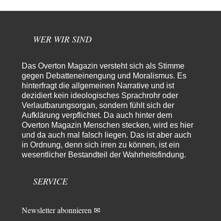
kwf
vor 6 Stunden zu:
Wie arm sind wir, Herr Schneider?
20
"Der Wertewesten hätte ihn verhindern können." Da liegen Sie falsch.
Und warum? Erstens, weil der…
WER WIR SIND
Platons Sokrates
vor 7 Stunden zu:
Die Revolution, die nie scheiterte
22
Das Overton Magazin versteht sich als Stimme
Es gibt 3 Arten von Freiheit: die geistige ,die seelische und die physische.
gegen Debatteneinengung und Moralismus. Es
Man darf…
hinterfragt die allgemeinen Narrative und ist
dezidiert kein ideologisches Sprachrohr oder
Erzengelin
vor 8 Stunden zu:
Verlautbarungsorgan, sondern fühlt sich der
Leihmutterschaft als Zweig des Transhumanismus
35
Aufklärung verpflichtet. Da auch hinter dem
es ist zum verzweifeln. so widerlich. ekelhaft, grausam. wahrscheinlich
hat das alles keinen zweck mehr,…
Overton Magazin Menschen stecken, wird es hier
und da auch mal falsch liegen. Das ist aber auch
emil
vor 10 Stunden zu:
in Ordnung, denn sich irren zu können, ist ein
From Field to Glass – Bio hochprozentig
7
wesentlicher Bestandteil der Wahrheitsfindung.
Zum Nordsee-Whisky geht auch prima ein Matjesbrötchen, ich hab's für
euch getestet. Beim Etikett ist…
SERVICE
emil
vor 13 Stunden zu:
Absurde Debatte um Ceuta-„Invasion“ durch Marokko
27
vertieft EU-Spaltung
Newsletter abonnieren ✉
China sagt jetzt auch etwas: Interessant ist vor allem die offizielle