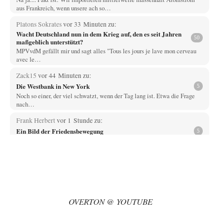
aus Frankreich, wenn unsere ach so…
Platons Sokrates
vor 33 Minuten zu:
Wacht Deutschland nun in dem Krieg auf, den es seit Jahren
50
maßgeblich unterstützt?
MPVvdM gefällt mir und sagt alles "Tous les jours je lave mon cerveau
avec le…
Zack15
vor 44 Minuten zu:
Die Westbank in New York
5
Noch so einer, der viel schwatzt, wenn der Tag lang ist. Etwa die Frage
nach…
Frank Herbert
vor 1 Stunde zu:
Ein Bild der Friedensbewegung
5
Die erste wichtige Erkenntnis ist, dass in keiner sogenannten modernen
Demokratie je die Frage "Krieg…
Artur_C
vor 1 Stunde zu:
Rechts- oder Linksträger?
37
Aber traut euch, mit einer Latzhose rumzulaufen. Machen sie nicht. Zu
geringes Aggressionspotential.
OVERTON @ YOUTUBE
im-vertrauen-gesagt
vor 2 Stunden zu:
Helmut Schelsky – Der Mann, der den Marxismus überlebte
33