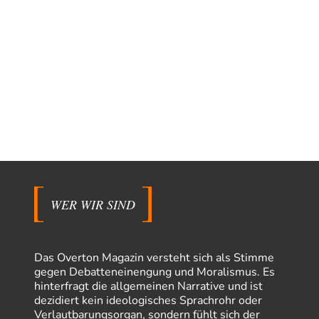
WER WIR SIND
Das Overton Magazin versteht sich als Stimme
gegen Debatteneinengung und Moralismus. Es
hinterfragt die allgemeinen Narrative und ist
dezidiert kein ideologisches Sprachrohr oder
Verlautbarungsorgan, sondern fühlt sich der