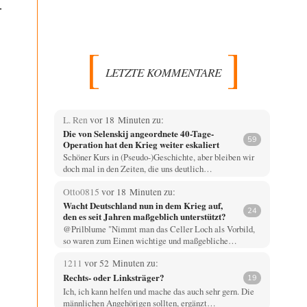
.
LETZTE KOMMENTARE
L. Ren
vor 18 Minuten zu:
Die von Selenskij angeordnete 40-Tage-
59
Operation hat den Krieg weiter eskaliert
Schöner Kurs in (Pseudo-)Geschichte, aber bleiben wir
doch mal in den Zeiten, die uns deutlich…
Otto0815
vor 18 Minuten zu:
Wacht Deutschland nun in dem Krieg auf,
24
den es seit Jahren maßgeblich unterstützt?
@Prilblume "Nimmt man das Celler Loch als Vorbild,
so waren zum Einen wichtige und maßgebliche…
1211
vor 52 Minuten zu:
Rechts- oder Linksträger?
19
Ich, ich kann helfen und mache das auch sehr gern. Die
männlichen Angehörigen sollten, ergänzt…