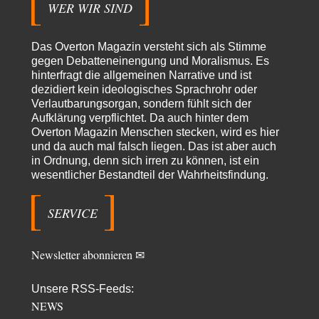
WER WIR SIND
Adel verpflichtet
vor 14 Stunden zu:
»Der freie Wille ist ein Mythos«
70
Vielen Dank, hatte ich nicht auf dem Schirm, weil ich ihn nicht mehr
Das Overton Magazin versteht sich als Stimme
lese. Beweist…
gegen Debatteneinengung und Moralismus. Es
hinterfragt die allgemeinen Narrative und ist
garno
vor 16 Stunden zu:
dezidiert kein ideologisches Sprachrohr oder
Absurde Debatte um Ceuta-„Invasion“ durch Marokko
28
Verlautbarungsorgan, sondern fühlt sich der
vertieft EU-Spaltung
Aufklärung verpflichtet. Da auch hinter dem
Gratuliere, du hast erkannt wer hier der Bösewicht ist. Dann kann es ja
gar nicht…
Overton Magazin Menschen stecken, wird es hier
und da auch mal falsch liegen. Das ist aber auch
Schattenland
vor 17 Stunden zu:
in Ordnung, denn sich irren zu können, ist ein
Unkabarettistische Anstalten
1
wesentlicher Bestandteil der Wahrheitsfindung.
Dem schließe ich mich 100 pro an - das deutsche politische Kabarett ist
tot (Lisa…
SERVICE
YaSa
vor 18 Stunden zu:
Dissonanzen
1
Kleine Korrektur: Anders als Moshe Zuckermann schildet gab es in den
Newsletter abonnieren ✉
1960er und 1970er Jahren…
Wolfgang Wirth
vor 18 Stunden zu:
Unsere RSS-Feeds:
Entkernen, Umfunktionieren und (feindlich) Übernehmen
48
NEWS
@Froschhaut Vielen Dank für Ihre freundlichen Worte. Ich nehme an,