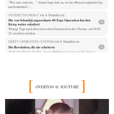
"Wie arm sind wir,... " Armut fängt dort an, wo der Mensch aufgehört hat,
nachzudenken!…
OSTDEUTSCHER47
vor 4 Stunden zu:
Die von Selenskij angeordnete 40-Tage-Operation hat den
34
Krieg weiter eskaliert
Wenige Tage nach dem russischen Einmarsch in die Ukraine, am 04.03.
22, erschien auf dem…
DIRTY OPERATING SYSTEM
vor 8 Stunden zu:
Die Revolution, die nie scheiterte
21
@jjkoeln "Und in der Tat, steiges Problematisieren und die letzten
Winkel analysieren ist nicht hilfreich.…
Bernie
vor 8 Stunden zu:
Der Anschlag auf eine Lebenslüge
3
@Thomas Danke für den hilfreichen Hinweis ;-) Ob Hamed Abdel-Samad
seine Thesen von Ex-US-Präsident Bush…
OVERTON @ YOUTUBE
Klau-Die
vor 8 Stunden zu:
Helmut Schelsky – Der Mann, der den Marxismus überlebte
27
Er fragte, wem Fabriken gehören. Die Gegenwart zwingt zu einer anderen
Frage: Wer besitzt die…
DIRTY OPERATING SYSTEM
vor 9 Stunden zu: