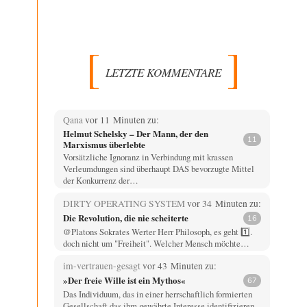
LETZTE KOMMENTARE
Qana
vor 11 Minuten zu:
Helmut Schelsky – Der Mann, der den
11
Marxismus überlebte
Vorsätzliche Ignoranz in Verbindung mit krassen
Verleumdungen sind überhaupt DAS bevorzugte Mittel
der Konkurrenz der…
DIRTY OPERATING SYSTEM
vor 34 Minuten zu:
Die Revolution, die nie scheiterte
16
@Platons Sokrates Werter Herr Philosoph, es geht 1️⃣.
doch nicht um "Freiheit". Welcher Mensch möchte…
im-vertrauen-gesagt
vor 43 Minuten zu:
»Der freie Wille ist ein Mythos«
67
Das Individuum, das in einer herrschaftlich formierten
Gesellschaft das ihm gewährte Interesse identifizieren