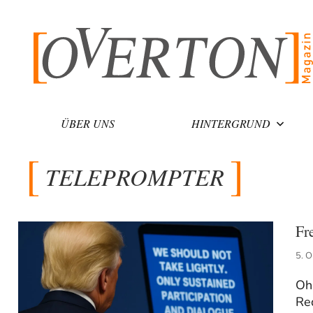
Zum
Inhalt
springen
ÜBER UNS
HINTERGRUND
TELEPROMPTER
Fr
5. 
Ohn
Re