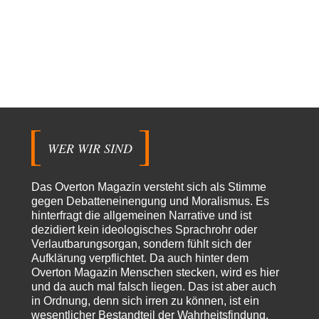
Trilex
vor 6 Stunden zu:
Ein Bild der Friedensbewegung
16
Sicher, das Innere bricht sich Bann. Gemeint ist damit stets eine
Interaktion. Wir waren zu…
PaulKehl
vor 10 Stunden zu:
Wacht Deutschland nun in dem Krieg auf, den es seit Jahren
74
maßgeblich unterstützt?
Ich tippe auf die Ukros. Für solche James Bond-Aktionen ist der VS zu
tappsig. Bei…
WER WIR SIND
sylvain
vor 19 Stunden zu:
Rechts- oder Linksträger?
41
Danke für den Link. Ich vertraue ja der Wissenschaft, wissen Sie? Und da
Das Overton Magazin versteht sich als Stimme
ist es…
gegen Debatteneinengung und Moralismus. Es
Theo Noestonto
vor 21 Stunden zu:
hinterfragt die allgemeinen Narrative und ist
Die Westbank in New York
6
dezidiert kein ideologisches Sprachrohr oder
"Das hielt Amerika nicht davon ab, Afghanistan zu besetzen, die
Verlautbarungsorgan, sondern fühlt sich der
Gesellschaft umzubauen, den Drogenanbau zu…
Aufklärung verpflichtet. Da auch hinter dem
Overton Magazin Menschen stecken, wird es hier
AeaP
vor 22 Stunden zu:
und da auch mal falsch liegen. Das ist aber auch
Absurde Debatte um Ceuta-„Invasion“ durch Marokko vertieft
5
in Ordnung, denn sich irren zu können, ist ein
EU-Spaltung
wesentlicher Bestandteil der Wahrheitsfindung.
Jetzt versuchen "interessierte Kreise" Georg Restle fertigzumachen, der