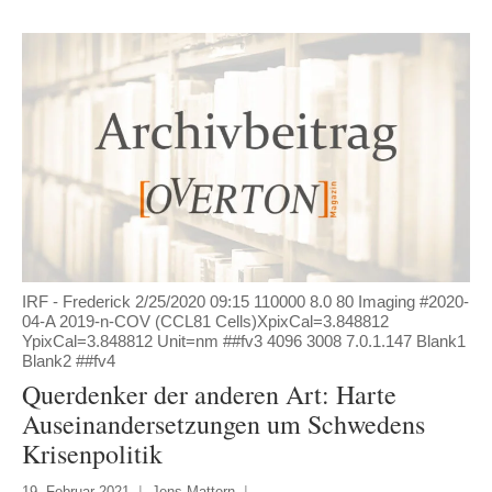
IRF - Frederick 2/25/2020 09:15 110000 8.0 80 Imaging #2020-
04-A 2019-n-COV (CCL81 Cells)XpixCal=3.848812
YpixCal=3.848812 Unit=nm ##fv3 4096 3008 7.0.1.147 Blank1
Blank2 ##fv4
Querdenker der anderen Art: Harte
Auseinandersetzungen um Schwedens
Krisenpolitik
19. Februar 2021
Jens Mattern