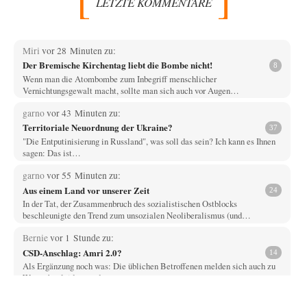
LETZTE KOMMENTARE
Miri
vor 28 Minuten zu:
Der Bremische Kirchentag liebt die Bombe nicht!
8
Wenn man die Atombombe zum Inbegriff menschlicher
Vernichtungsgewalt macht, sollte man sich auch vor Augen…
garno
vor 43 Minuten zu:
Territoriale Neuordnung der Ukraine?
37
"Die Entputinisierung in Russland", was soll das sein? Ich kann es Ihnen
sagen: Das ist…
garno
vor 55 Minuten zu:
Aus einem Land vor unserer Zeit
24
In der Tat, der Zusammenbruch des sozialistischen Ostblocks
beschleunigte den Trend zum unsozialen Neoliberalismus (und…
Bernie
vor 1 Stunde zu:
CSD-Anschlag: Amri 2.0?
14
Als Ergänzung noch was: Die üblichen Betroffenen melden sich auch zu
Wort, aber leider werden…
Jasmina
vor 2 Stunden zu: